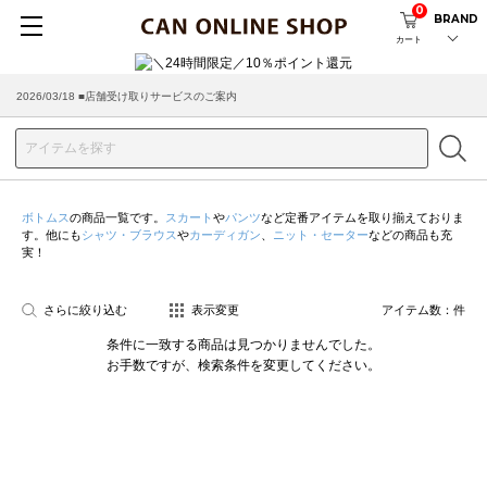
0
BRAND
カート
2026/03/18 ■店舗受け取りサービスのご案内
ボトムス
の商品一覧です。
スカート
や
パンツ
など定番アイテムを取り揃えておりま
す。他にも
シャツ・ブラウス
や
カーディガン
、
ニット・セーター
などの商品も充
実！
さらに絞り込む
表示変更
アイテム数：
件
条件に一致する商品は見つかりませんでした。
お手数ですが、検索条件を変更してください。