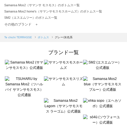
Samansa Mos2（サマンサ モスモス）のボトムス一覧
Samansa Mos2 home's（サマンサモスモスホームズ）のボトムス一覧
SM2（エスエムツー）のボトムス一覧
TSUHARU by Samansa Mos2（ツハルバイサマンサモスモス）のボトムス一覧
その他のブランド ＋
sm2rhythm（サマンサモスモス リズム）のボトムス一覧
Samansa Mos2 blue（サマンサモスモス ブルー）のボトムス一覧
Te chichi TERRASSE
ボトムス
グレー/灰色系
Samansa Mos2 Lagom（サマンサモスモス ラーゴム）のボトムス一覧
ehka sopo（エヘカソポ）のボトムス一覧
ブランド一覧
sō4ū（ソウフォーユー）のボトムス一覧
Te chichi（テチチ）のボトムス一覧
Te chichi CLASSIC（テチチ クラシック）のボトムス一覧
Te chichi TERRASSE（テチチ テラス）のボトムス一覧
Lugnoncure（ルノンキュール）のボトムス一覧
BETTY'S BLUE（べティーズブルー）のボトムス一覧
Wpc.（ワールドパーティー）のボトムス一覧