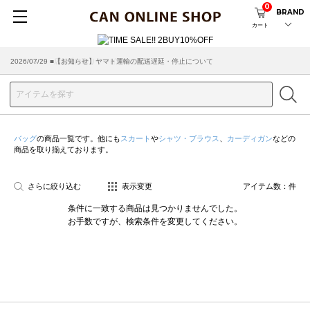
0
BRAND
カート
2026/07/29 ■【お知らせ】ヤマト運輸の配送遅延・停止について
2026/03/18 ■店舗受け取りサービスのご案内
バッグ
の商品一覧です。他にも
スカート
や
シャツ・ブラウス
、
カーディガン
などの
商品を取り揃えております。
さらに絞り込む
表示変更
アイテム数：
件
条件に一致する商品は見つかりませんでした。
お手数ですが、検索条件を変更してください。