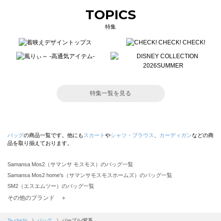
TOPICS
特集
特集一覧を見る
バッグ
の商品一覧です。他にも
スカート
や
シャツ・ブラウス
、
カーディガン
などの商
品を取り揃えております。
Samansa Mos2（サマンサ モスモス）のバッグ一覧
Samansa Mos2 home's（サマンサモスモスホームズ）のバッグ一覧
SM2（エスエムツー）のバッグ一覧
TSUHARU by Samansa Mos2（ツハルバイサマンサモスモス）のバッグ一覧
その他のブランド ＋
sm2rhythm（サマンサモスモス リズム）のバッグ一覧
Samansa Mos2 blue（サマンサモスモス ブルー）のバッグ一覧
Te chichi
バッグ
パープル/紫系