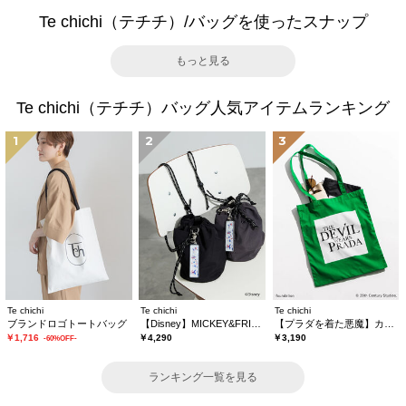
Te chichi（テチチ）/バッグを使ったスナップ
もっと見る
Te chichi（テチチ）バッグ人気アイテムランキング
1
2
3
Te chichi
Te chichi
Te chichi
ブランドロゴトートバッグ
【Disney】MICKEY&FRIENDS/巾着バッグ
【プラダを着た悪魔】カラートートバッグ
￥1,716
￥4,290
￥3,190
-60%OFF-
ランキング一覧を見る