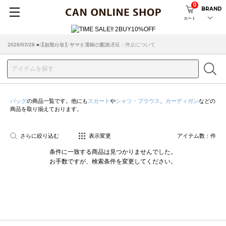
0
BRAND
カート
2026/07/29 ■【お知らせ】ヤマト運輸の配送遅延・停止について
2026/03/18 ■店舗受け取りサービスのご案内
バッグ
の商品一覧です。他にも
スカート
や
シャツ・ブラウス
、
カーディガン
などの
商品を取り揃えております。
さらに絞り込む
表示変更
アイテム数：
件
条件に一致する商品は見つかりませんでした。
お手数ですが、検索条件を変更してください。