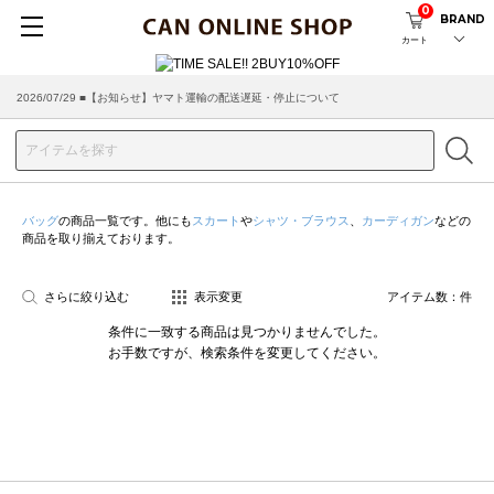
0
BRAND
カート
2026/07/29 ■【お知らせ】ヤマト運輸の配送遅延・停止について
2026/03/18 ■店舗受け取りサービスのご案内
バッグ
の商品一覧です。他にも
スカート
や
シャツ・ブラウス
、
カーディガン
などの
商品を取り揃えております。
さらに絞り込む
表示変更
アイテム数：
件
条件に一致する商品は見つかりませんでした。
お手数ですが、検索条件を変更してください。