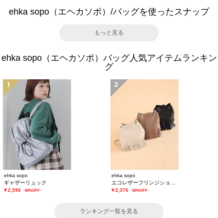
ehka sopo（エヘカソポ）/バッグを使ったスナップ
もっと見る
ehka sopo（エヘカソポ）バッグ人気アイテムランキン
グ
1
2
ehka sopo
ehka sopo
ギャザーリュック
エコレザーフリンジショルダーバッグ
￥2,596
￥2,376
-60%OFF-
-60%OFF-
ランキング一覧を見る