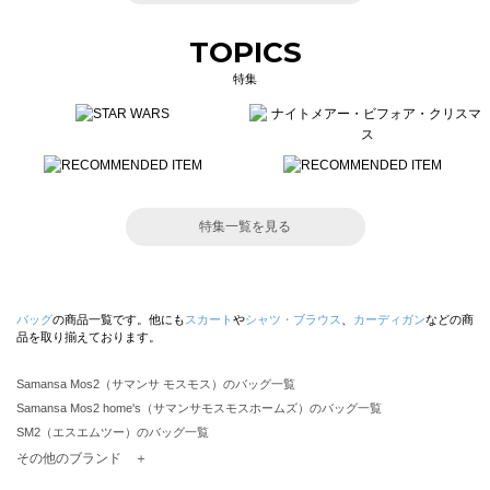
TOPICS
特集
特集一覧を見る
バッグ
の商品一覧です。他にも
スカート
や
シャツ・ブラウス
、
カーディガン
などの商
品を取り揃えております。
Samansa Mos2（サマンサ モスモス）のバッグ一覧
Samansa Mos2 home's（サマンサモスモスホームズ）のバッグ一覧
SM2（エスエムツー）のバッグ一覧
TSUHARU by Samansa Mos2（ツハルバイサマンサモスモス）のバッグ一覧
その他のブランド ＋
sm2rhythm（サマンサモスモス リズム）のバッグ一覧