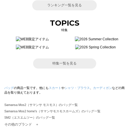
ランキング一覧を見る
TOPICS
特集
特集一覧を見る
バッグ
の商品一覧です。他にも
スカート
や
シャツ・ブラウス
、
カーディガン
などの商
品を取り揃えております。
Samansa Mos2（サマンサ モスモス）のバッグ一覧
Samansa Mos2 home's（サマンサモスモスホームズ）のバッグ一覧
SM2（エスエムツー）のバッグ一覧
TSUHARU by Samansa Mos2（ツハルバイサマンサモスモス）のバッグ一覧
その他のブランド ＋