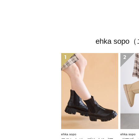
ehka s
1
2
ehka sopo
ehka sopo