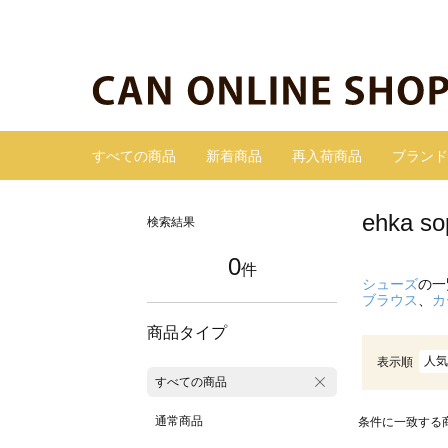
すべての商品
新着商品
再入荷商品
ブランド
ehka
検索結果
0
件
シューズ
の一
ブラウス
、
カ
商品タイプ
人気
表示順
すべての商品
通常商品
条件に一致する