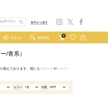
条件から探す
0
ログイン
会員登録
ルー/青系）
り揃えております。他にも
スカート
や
シャツ・
1色
80件
カラー
件数