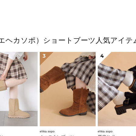
opo（エヘカソポ）ショートブーツ人気アイ
3
4
ehka sopo
ehka sopo