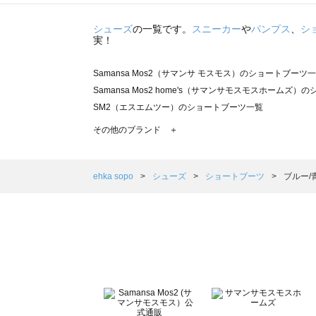
シューズ
の一覧です。
スニーカー
や
パンプス
、
シ
実！
Samansa Mos2（サマンサ モスモス）のショートブーツ
Samansa Mos2 home's（サマンサモスモスホームズ
SM2（エスエムツー）のショートブーツ一覧
TSUHARU by Samansa Mos2（ツハルバイサマン
その他のブランド ＋
sm2rhythm（サマンサモスモス リズム）のショートブー
Samansa Mos2 blue（サマンサモスモス ブルー）のシ
Samansa Mos2 Lagom（サマンサモスモス ラーゴム
ehka sopo
シューズ
ショートブーツ
ブルー/
ehka sopo（エヘカソポ）のショートブーツ一覧
sō4ū（ソウフォーユー）のショートブーツ一覧
Te chichi（テチチ）のショートブーツ一覧
Te chichi CLASSIC（テチチ クラシック）のショートブ
Te chichi TERRASSE（テチチ テラス）のショートブー
Lugnoncure（ルノンキュール）のショートブーツ一覧
BETTY'S BLUE（べティーズブルー）のショートブーツ一
Wpc.（ワールドパーティー）のショートブーツ一覧