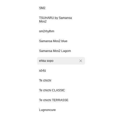
SM2
TSUHARU by Samansa
Mos2
sm2rhythm
Samansa Mos2 blue
Samansa Mos2 Lagom
ehka sopo
sō4ū
Te chichi
Te chichi CLASSIC
Te chichi TERRASSE
Lugnoncure