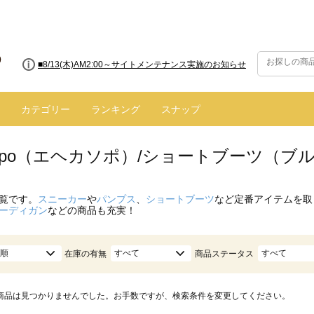
■8/13(木)AM2:00～サイトメンテナンス実施のお知らせ
カテゴリー
ランキング
スナップ
 sopo（エヘカソポ）/ショートブーツ（ブ
覧です。
スニーカー
や
パンプス
、
ショートブーツ
など定番アイテムを取
ーディガン
などの商品も充実！
順
すべて
すべて
在庫の有無
商品ステータス
商品は見つかりませんでした。お手数ですが、検索条件を変更してください。