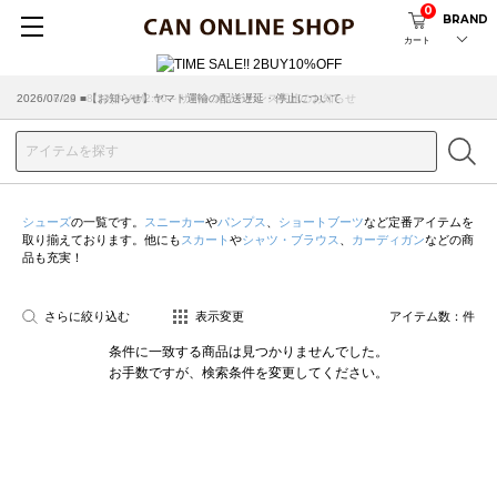
0
BRAND
カート
2026/08/04 ■8/13(木)AM2:00～サイトメンテナンス実施のお知らせ
2026/07/29 ■【お知らせ】ヤマト運輸の配送遅延・停止について
シューズ
の一覧です。
スニーカー
や
パンプス
、
ショートブーツ
など定番アイテムを
取り揃えております。他にも
スカート
や
シャツ・ブラウス
、
カーディガン
などの商
品も充実！
さらに絞り込む
表示変更
アイテム数：
件
条件に一致する商品は見つかりませんでした。
お手数ですが、検索条件を変更してください。