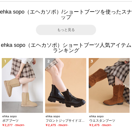
ehka sopo（エヘカソポ）/ショートブーツを使ったスナ
ップ
もっと見る
ehka sopo（エヘカソポ）ショートブーツ人気アイテム
ランキング
1
2
3
ehka sopo
ehka sopo
ehka sopo
ボアブーツ
フロントジップサイドゴアブーツ
ウエスタンブーツ
￥2,277
￥2,475
￥2,475
-70%OFF-
-70%OFF-
-70%OFF-