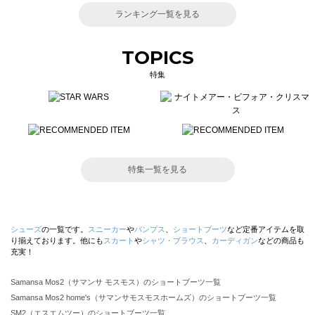
ランキング一覧を見る
TOPICS
特集
特集一覧を見る
シューズ
の一覧です。
スニーカー
や
パンプス
、
ショートブーツ
など定番アイテムを取
り揃えております。他にも
スカート
や
シャツ・ブラウス
、
カーディガン
などの商品も
充実！
Samansa Mos2（サマンサ モスモス）のショートブーツ一覧
Samansa Mos2 home's（サマンサモスモスホームズ）のショートブーツ一覧
SM2（エスエムツー）のショートブーツ一覧