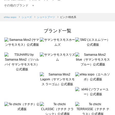
TSUHARU by Samansa Mos2（ツハルバイサマンサモスモス）のショートブーツ一覧
その他のブランド ＋
sm2rhythm（サマンサモスモス リズム）のショートブーツ一覧
Samansa Mos2 blue（サマンサモスモス ブルー）のショートブーツ一覧
ehka sopo
シューズ
ショートブーツ
ピンク/桃色系
Samansa Mos2 Lagom（サマンサモスモス ラーゴム）のショートブーツ一覧
ehka sopo（エヘカソポ）のショートブーツ一覧
ブランド一覧
sō4ū（ソウフォーユー）のショートブーツ一覧
Te chichi（テチチ）のショートブーツ一覧
Te chichi CLASSIC（テチチ クラシック）のショートブーツ一覧
Te chichi TERRASSE（テチチ テラス）のショートブーツ一覧
Lugnoncure（ルノンキュール）のショートブーツ一覧
BETTY'S BLUE（べティーズブルー）のショートブーツ一覧
Wpc.（ワールドパーティー）のショートブーツ一覧