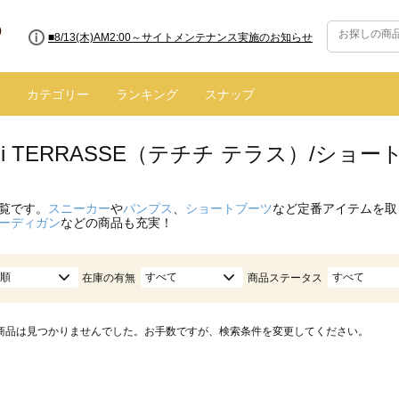
■8/13(木)AM2:00～サイトメンテナンス実施のお知らせ
カテゴリー
ランキング
スナップ
hichi TERRASSE（テチチ テラス）/
覧です。
スニーカー
や
パンプス
、
ショートブーツ
など定番アイテムを取
ーディガン
などの商品も充実！
順
すべて
すべて
在庫の有無
商品ステータス
商品は見つかりませんでした。お手数ですが、検索条件を変更してください。