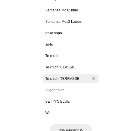
Samansa Mos2 blue
Samansa Mos2 Lagom
ehka sopo
sō4ū
Te chichi
Te chichi CLASSIC
Te chichi TERRASSE
Lugnoncure
BETTY'S BLUE
Wpc.
選択を解除する