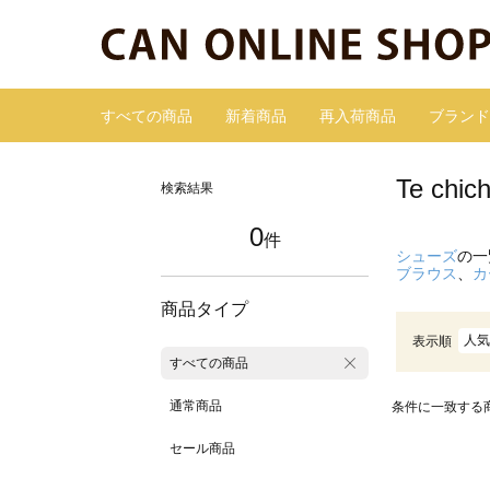
すべての商品
新着商品
再入荷商品
ブランド
Te c
検索結果
0
件
シューズ
の一
ブラウス
、
カ
商品タイプ
人気
表示順
すべての商品
通常商品
条件に一致する
セール商品