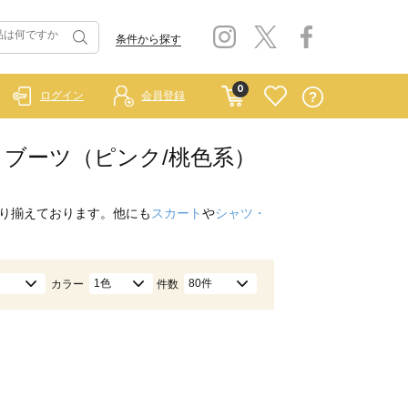
条件から探す
0
ログイン
会員登録
ショートブーツ（ピンク/桃色系）
り揃えております。他にも
スカート
や
シャツ・
1色
80件
カラー
件数