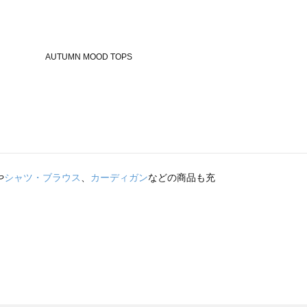
や
シャツ・ブラウス
、
カーディガン
などの商品も充