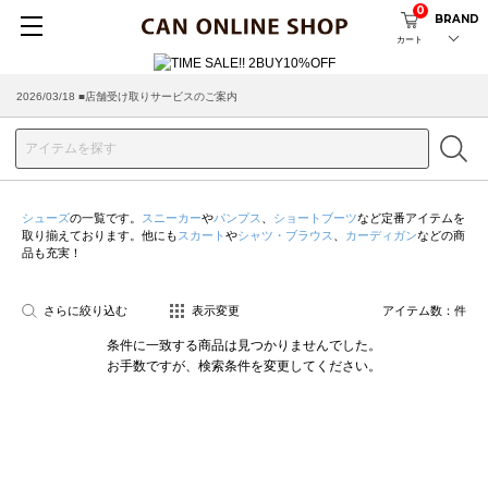
0
BRAND
カート
2026/03/18 ■店舗受け取りサービスのご案内
シューズ
の一覧です。
スニーカー
や
パンプス
、
ショートブーツ
など定番アイテムを
取り揃えております。他にも
スカート
や
シャツ・ブラウス
、
カーディガン
などの商
品も充実！
さらに絞り込む
表示変更
アイテム数：
件
条件に一致する商品は見つかりませんでした。
お手数ですが、検索条件を変更してください。