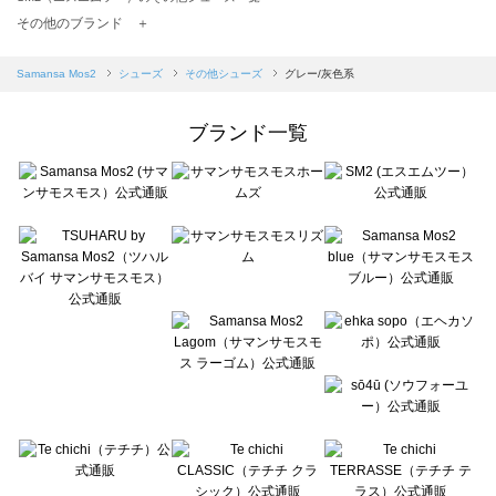
TSUHARU by Samansa Mos2（ツハルバイサマンサモスモス）のその他シューズ一覧
その他のブランド ＋
sm2rhythm（サマンサモスモス リズム）のその他シューズ一覧
Samansa Mos2 blue（サマンサモスモス ブルー）のその他シューズ一覧
Samansa Mos2
シューズ
その他シューズ
グレー/灰色系
Samansa Mos2 Lagom（サマンサモスモス ラーゴム）のその他シューズ一覧
ehka sopo（エヘカソポ）のその他シューズ一覧
ブランド一覧
sō4ū（ソウフォーユー）のその他シューズ一覧
Te chichi（テチチ）のその他シューズ一覧
Te chichi CLASSIC（テチチ クラシック）のその他シューズ一覧
Te chichi TERRASSE（テチチ テラス）のその他シューズ一覧
Lugnoncure（ルノンキュール）のその他シューズ一覧
BETTY'S BLUE（べティーズブルー）のその他シューズ一覧
Wpc.（ワールドパーティー）のその他シューズ一覧