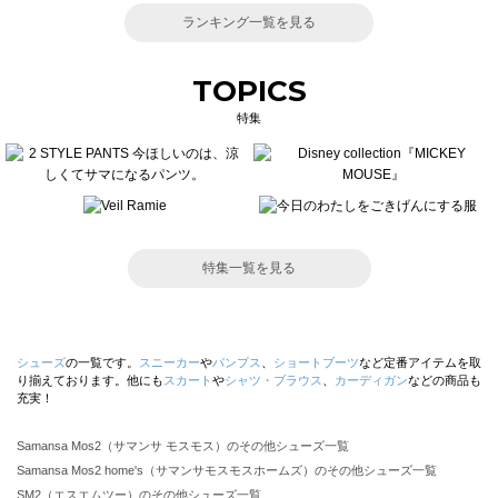
ランキング一覧を見る
TOPICS
特集
特集一覧を見る
シューズ
の一覧です。
スニーカー
や
パンプス
、
ショートブーツ
など定番アイテムを取
り揃えております。他にも
スカート
や
シャツ・ブラウス
、
カーディガン
などの商品も
充実！
Samansa Mos2（サマンサ モスモス）のその他シューズ一覧
Samansa Mos2 home's（サマンサモスモスホームズ）のその他シューズ一覧
SM2（エスエムツー）のその他シューズ一覧