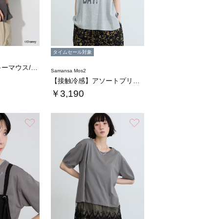
タイムセール対象
【Disney】ミッキーマウス/プリントTシ…
Samansa Mos2
【接触冷感】アソートプリントTシャツ
￥3,190
お気に入り
お気に入り