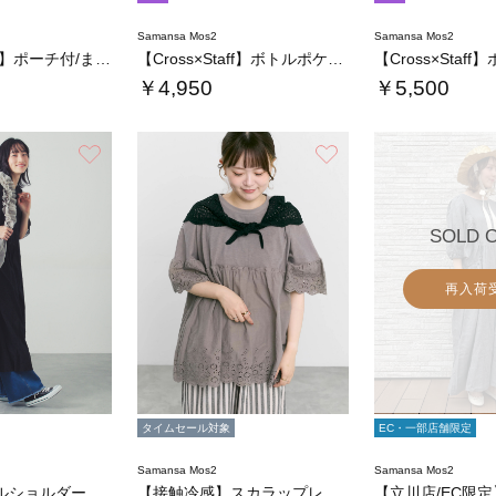
Samansa Mos2
Samansa Mos2
【Cross×Staff】ポーチ付/まんまる…
【Cross×Staff】ボトルポケ付/ハー…
￥4,950
￥5,500
お気に入り
お気に入り
SOLD 
再入荷
タイムセール対象
EC・一部店舗限定
Samansa Mos2
Samansa Mos2
チュールフリルショルダートートバッグ
【接触冷感】スカラップレース切替カットソー