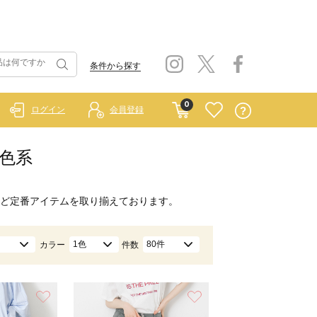
条件から探す
0
ログイン
会員登録
灰色系
ど定番アイテムを取り揃えております。
1色
80件
カラー
件数
お気に入り
お気に入り