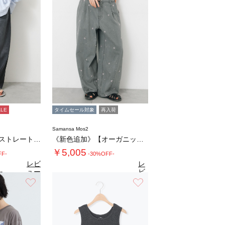
ALE
タイムセール対象
再入荷
Samansa Mos2
【ECO DENIM】ストレートパンツ
《新色追加》【オーガニックコットン】デニムバ…
￥5,005
FF-
-30%OFF-
レビ
レ
ュー
ビ
8
（4）
を見
ュ
お気に入り
お気に入り
4.5
る
（63）
ー
を
見
る