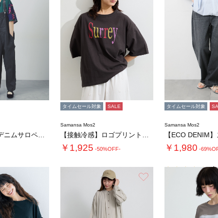
タイムセール対象
SALE
タイムセール対象
S
Samansa Mos2
Samansa Mos2
【接触冷感】デニムサロペット
【接触冷感】ロゴプリントビッグTシャツ
￥1,925
￥1,980
-50%OFF-
-69%O
4.
お気に入り