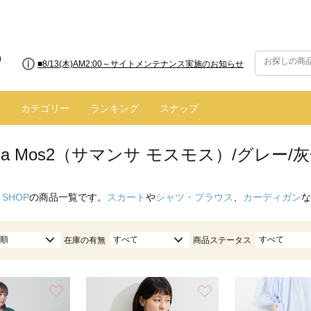
■8/13(木)AM2:00～サイトメンテナンス実施のお知らせ
カテゴリー
ランキング
スナップ
nsa Mos2（サマンサ モスモス）/グレー/
 SHOP
の商品一覧です。
スカート
や
シャツ・ブラウス
、
カーディガン
な
順
すべて
すべて
在庫の有無
商品ステータス
お気に入り
お気に入り