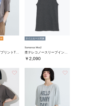
EW
タイムセール対象
Samansa Mos2
【接触冷感】転写プリントTシャツ
杢テレコノースリーブインナー
￥2,090
お気に入り
お気に入り