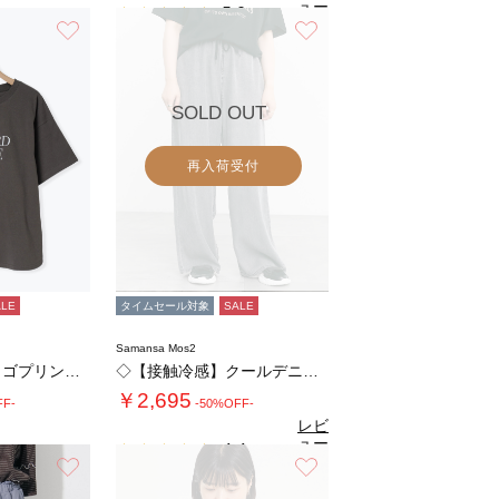
ュー
5.0
（3）
を見
お気に入り
お気に入り
る
SOLD OUT
再入荷受付
ALE
タイムセール対象
SALE
Samansa Mos2
◇【接触冷感】ロゴプリントTシャツ
◇【接触冷感】クールデニムイージーパンツ
￥2,695
FF-
-50%OFF-
レビ
ュー
4.4
（7）
を見
お気に入り
お気に入り
る