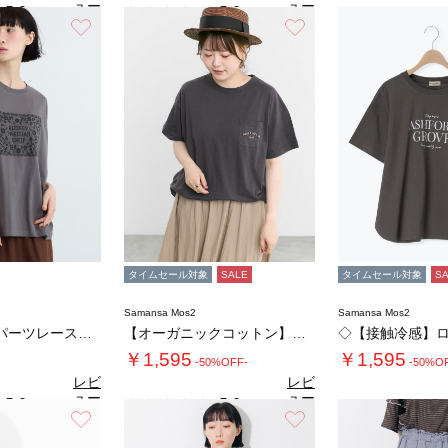
ュー
ュー
5.0
5.0
（1）
（1）
を見
を見
お気に入り
お気に入り
る
る
タイムセール対象
SALE
タイムセール対象
S
Samansa Mos2
Samansa Mos2
【接触冷感】パーツレース風プリントTシャツ
【オーガニックコットン】刺繍ロゴTシャツ
￥1,595
￥1,595
-50%OFF-
-50%O
レビ
レビ
ュー
ュー
5.0
5.0
（1）
（1）
を見
を見
お気に入り
お気に入り
る
る