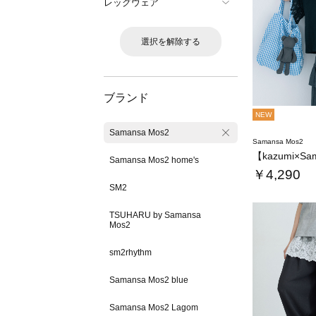
レッグウェア
選択を解除する
ブランド
NEW
Samansa Mos2
Samansa Mos2
Samansa Mos2 home's
￥4,290
SM2
TSUHARU by Samansa
Mos2
sm2rhythm
Samansa Mos2 blue
Samansa Mos2 Lagom