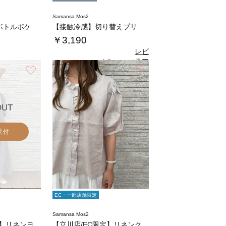
Samansa Mos2
【Cross×Staff】ボトルポケ付/10…
【接触冷感】切り替えプリントTシャツ
￥3,190
レビ
ュー
4.0
（1）
を見
お気に入り
お気に入り
る
OUT
受付
EC・一部店舗限定
Samansa Mos2
【立川店/EC限定】リネンヨーク切替ギャザー…
【立川店/EC限定】リネンクラシックフリルブ…