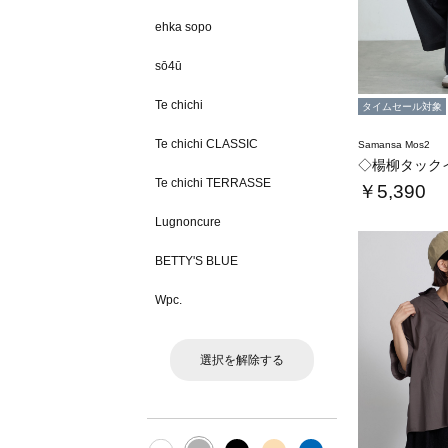
ehka sopo
sō4ū
Te chichi
タイムセール対象
Te chichi CLASSIC
Samansa Mos2
◇楊柳タック
Te chichi TERRASSE
￥5,390
Lugnoncure
BETTY'S BLUE
Wpc.
選択を解除する