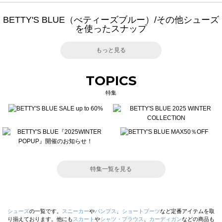
BETTY'S BLUE（べティーズブルー）/その他シューズ
を使ったスナップ
もっと見る
TOPICS
特集
特集一覧を見る
シューズ
の一覧です。
スニーカー
や
パンプス
、
ショートブーツ
など定番アイテムを取
り揃えております。他にも
スカート
や
シャツ・ブラウス
、
カーディガン
などの商品も