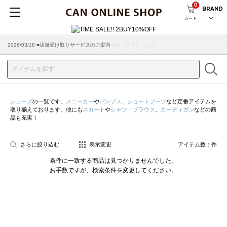
0
BRAND
カート
2026/07/29 ■【お知らせ】ヤマト運輸の配送遅延・停止について
2026/03/18 ■店舗受け取りサービスのご案内
シューズ
の一覧です。
スニーカー
や
パンプス
、
ショートブーツ
など定番アイテムを
取り揃えております。他にも
スカート
や
シャツ・ブラウス
、
カーディガン
などの商
品も充実！
さらに絞り込む
表示変更
アイテム数：
件
条件に一致する商品は見つかりませんでした。
お手数ですが、検索条件を変更してください。