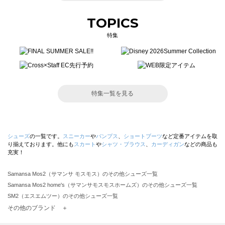
TOPICS
特集
特集一覧を見る
シューズ
の一覧です。
スニーカー
や
パンプス
、
ショートブーツ
など定番アイテムを取
り揃えております。他にも
スカート
や
シャツ・ブラウス
、
カーディガン
などの商品も
充実！
Samansa Mos2（サマンサ モスモス）のその他シューズ一覧
Samansa Mos2 home's（サマンサモスモスホームズ）のその他シューズ一覧
SM2（エスエムツー）のその他シューズ一覧
TSUHARU by Samansa Mos2（ツハルバイサマンサモスモス）のその他シューズ一覧
その他のブランド ＋
sm2rhythm（サマンサモスモス リズム）のその他シューズ一覧