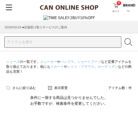
0
BRAND
カート
2026/03/18 ■店舗受け取りサービスのご案内
シューズ
の一覧です。
スニーカー
や
パンプス
、
ショートブーツ
など定番アイテムを
取り揃えております。他にも
スカート
や
シャツ・ブラウス
、
カーディガン
などの商
品も充実！
さらに絞り込む
表示変更
アイテム数：
件
条件に一致する商品は見つかりませんでした。
お手数ですが、検索条件を変更してください。