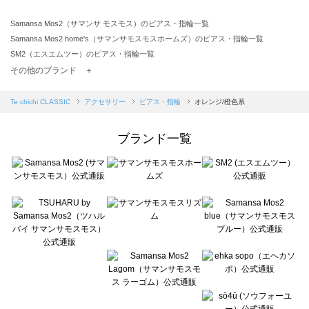
Samansa Mos2（サマンサ モスモス）のピアス・指輪一覧
Samansa Mos2 home's（サマンサモスモスホームズ）のピアス・指輪一覧
SM2（エスエムツー）のピアス・指輪一覧
TSUHARU by Samansa Mos2（ツハルバイサマンサモスモス）のピアス・指輪一覧
その他のブランド ＋
sm2rhythm（サマンサモスモス リズム）のピアス・指輪一覧
Samansa Mos2 blue（サマンサモスモス ブルー）のピアス・指輪一覧
Te chichi CLASSIC
アクセサリー
ピアス・指輪
オレンジ/橙色系
Samansa Mos2 Lagom（サマンサモスモス ラーゴム）のピアス・指輪一覧
ehka sopo（エヘカソポ）のピアス・指輪一覧
ブランド一覧
sō4ū（ソウフォーユー）のピアス・指輪一覧
Te chichi（テチチ）のピアス・指輪一覧
Te chichi CLASSIC（テチチ クラシック）のピアス・指輪一覧
Te chichi TERRASSE（テチチ テラス）のピアス・指輪一覧
Lugnoncure（ルノンキュール）のピアス・指輪一覧
BETTY'S BLUE（べティーズブルー）のピアス・指輪一覧
Wpc.（ワールドパーティー）のピアス・指輪一覧