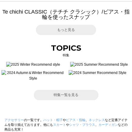
Te chichi CLASSIC（テチチ クラシック）/ピアス・指
輪を使ったスナップ
もっと見る
TOPICS
特集
特集一覧を見る
アクセサリー
の一覧です。
ハット・帽子
や
ピアス・指輪
、
ネックレス
など定番アイテ
ムを取り揃えております。他にも
スカート
や
シャツ・ブラウス
、
カーディガン
などの
商品も充実！