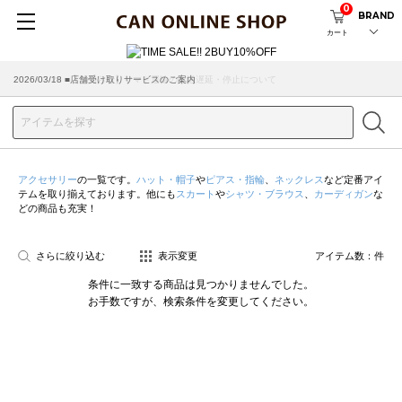
0
BRAND
カート
2026/07/29 ■【お知らせ】ヤマト運輸の配送遅延・停止について
2026/03/18 ■店舗受け取りサービスのご案内
アクセサリー
の一覧です。
ハット・帽子
や
ピアス・指輪
、
ネックレス
など定番アイ
テムを取り揃えております。他にも
スカート
や
シャツ・ブラウス
、
カーディガン
な
どの商品も充実！
さらに絞り込む
表示変更
アイテム数：
件
条件に一致する商品は見つかりませんでした。
お手数ですが、検索条件を変更してください。