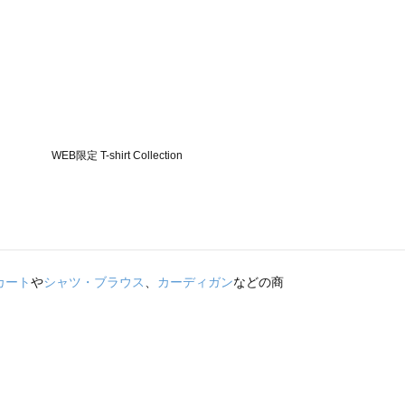
カート
や
シャツ・ブラウス
、
カーディガン
などの商