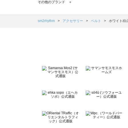
その他のブランド ＋
sm2rhythm（サマンサモスモス リズム）のベルト一覧
Samansa Mos2 blue（サマンサモスモス ブルー）のベル
Samansa Mos2 Lagom（サマンサモスモス ラーゴム）
sm2rhythm
アクセサリー
ベルト
ホワイト/白
ehka sopo（エヘカソポ）のベルト一覧
sō4ū（ソウフォーユー）のベルト一覧
Te chichi（テチチ）のベルト一覧
Te chichi CLASSIC（テチチ クラシック）のベルト一覧
Te chichi TERRASSE（テチチ テラス）のベルト一覧
Lugnoncure（ルノンキュール）のベルト一覧
BETTY'S BLUE（べティーズブルー）のベルト一覧
Wpc.（ワールドパーティー）のベルト一覧