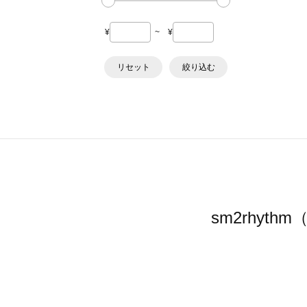
¥
~
¥
リセット
絞り込む
sm2rhy