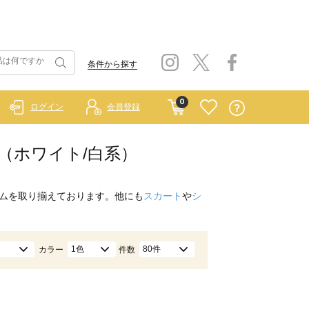
条件から探す
0
ログイン
会員登録
ト（ホワイト/白系）
ムを取り揃えております。他にも
スカート
や
シ
1色
80件
カラー
件数