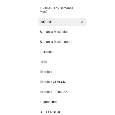
TSUHARU by Samansa
Mos2
sm2rhythm
Samansa Mos2 blue
Samansa Mos2 Lagom
ehka sopo
sō4ū
Te chichi
Te chichi CLASSIC
Te chichi TERRASSE
Lugnoncure
BETTY'S BLUE