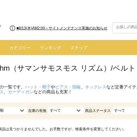
■8/13(木)AM2:00～サイトメンテナンス実施のお知らせ
カテゴリー
ランキング
スナップ
hythm（サマンサモスモス リズム）/ベル
の一覧です。
ハット・帽子
や
ピアス・指輪
、
ネックレス
など定番アイテ
ス
、
カーディガン
などの商品も充実！
順
すべて
すべて
在庫の有無
商品ステータス
商品は見つかりませんでした。お手数ですが、検索条件を変更してください。