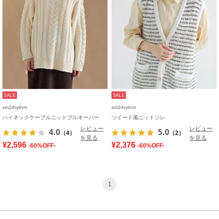
SALE
SALE
sm2rhythm
sm2rhythm
ハイネックケーブルニットプルオーバー
ツイード風ニットジレ
レビュー
レビュー
4.0
5.0
（4）
（2）
を見る
を見る
¥2,596
¥2,376
-60%OFF-
-60%OFF-
1