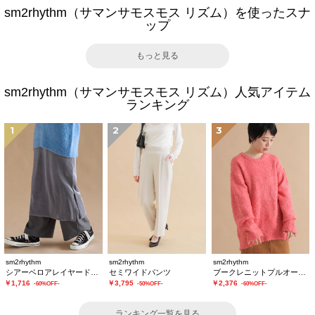
sm2rhythm（サマンサモスモス リズム）を使ったスナ
ップ
もっと見る
sm2rhythm（サマンサモスモス リズム）人気アイテム
ランキング
1
2
3
sm2rhythm
sm2rhythm
sm2rhythm
シアーベロアレイヤードスカート
セミワイドパンツ
ブークレニットプルオーバー
￥1,716
￥3,795
￥2,376
-60%OFF-
-50%OFF-
-60%OFF-
ランキング一覧を見る