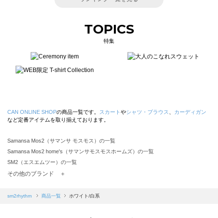
TOPICS
特集
CAN ONLINE SHOP
の商品一覧です。
スカート
や
シャツ・ブラウス
、
カーディガン
など定番アイテムを取り揃えております。
Samansa Mos2（サマンサ モスモス）の一覧
Samansa Mos2 home's（サマンサモスモスホームズ）の一覧
SM2（エスエムツー）の一覧
TSUHARU by Samansa Mos2（ツハルバイサマンサモスモス）の一覧
その他のブランド ＋
sm2rhythm（サマンサモスモス リズム）の一覧
Samansa Mos2 blue（サマンサモスモス ブルー）の一覧
sm2rhythm
商品一覧
ホワイト/白系
Samansa Mos2 Lagom（サマンサモスモス ラーゴム）の一覧
ehka sopo（エヘカソポ）の一覧