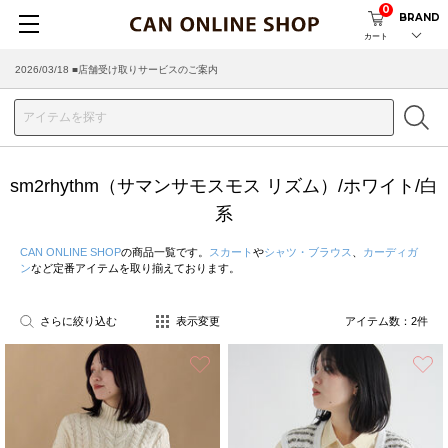
0
BRAND
カート
2026/03/18 ■店舗受け取りサービスのご案内
sm2rhythm（サマンサモスモス リズム）/ホワイト/白
系
CAN ONLINE SHOP
の商品一覧です。
スカート
や
シャツ・ブラウス
、
カーディガ
ン
など定番アイテムを取り揃えております。
さらに絞り込む
表示変更
アイテム数：
2
件
お気に入り