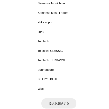
Samansa Mos2 blue
Samansa Mos2 Lagom
ehka sopo
sō4ū
Te chichi
Te chichi CLASSIC
Te chichi TERRASSE
Lugnoncure
BETTY'S BLUE
Wpc.
選択を解除する