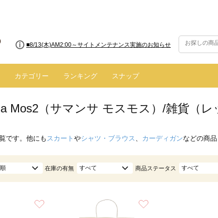
■8/13(木)AM2:00～サイトメンテナンス実施のお知らせ
カテゴリー
ランキング
スナップ
nsa Mos2（サマンサ モスモス）/雑貨（
覧です。他にも
スカート
や
シャツ・ブラウス
、
カーディガン
などの商品
順
すべて
すべて
在庫の有無
商品ステータス
お気に入り
お気に入り