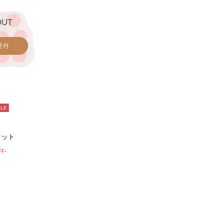
OUT
受付
ALE
マット
FF-