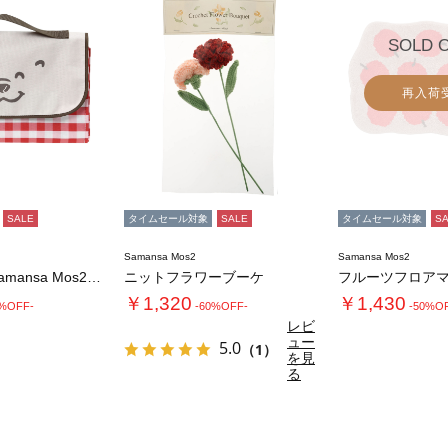
SOLD 
再入荷
SALE
タイムセール対象
SALE
タイムセール対象
S
Samansa Mos2
Samansa Mos2
【メルヘン×Samansa Mos2】レジャ…
ニットフラワーブーケ
フルーツフロア
￥1,320
￥1,430
0%OFF-
-60%OFF-
-50%O
レビ
ュー
5.0
（1）
を見
る