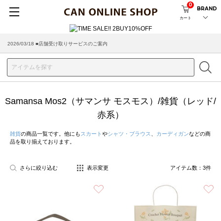
0
BRAND
カート
2026/03/18 ■店舗受け取りサービスのご案内
Samansa Mos2（サマンサ モスモス）/雑貨（レッド/
赤系）
雑貨
の商品一覧です。他にも
スカート
や
シャツ・ブラウス
、
カーディガン
などの商
品を取り揃えております。
さらに絞り込む
表示変更
アイテム数：
3
件
お気に入り