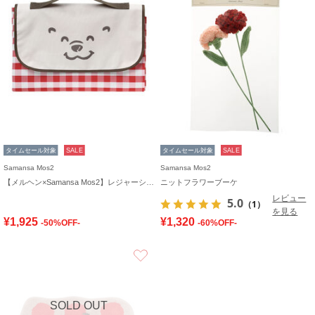
タイムセール対象
SALE
タイムセール対象
SALE
Samansa Mos2
Samansa Mos2
【メルヘン×Samansa Mos2】レジャーシート
ニットフラワーブーケ
レビュー
5.0
（1）
を見る
¥1,925
¥1,320
-50%OFF-
-60%OFF-
お気に入り
SOLD OUT