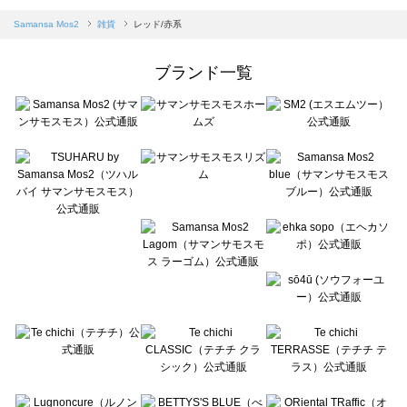
sm2rhythm（サマンサモスモス リズム）の雑貨一覧
Samansa Mos2 blue（サマンサモスモス ブルー）の雑貨一覧
Samansa Mos2
雑貨
レッド/赤系
Samansa Mos2 Lagom（サマンサモスモス ラーゴム）の雑貨一覧
ehka sopo（エヘカソポ）の雑貨一覧
ブランド一覧
sō4ū（ソウフォーユー）の雑貨一覧
Te chichi（テチチ）の雑貨一覧
Te chichi CLASSIC（テチチ クラシック）の雑貨一覧
Te chichi TERRASSE（テチチ テラス）の雑貨一覧
Lugnoncure（ルノンキュール）の雑貨一覧
BETTY'S BLUE（べティーズブルー）の雑貨一覧
Wpc.（ワールドパーティー）の雑貨一覧