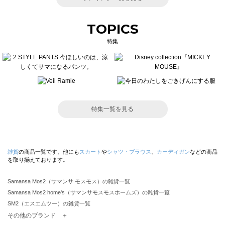
TOPICS
特集
特集一覧を見る
雑貨
の商品一覧です。他にも
スカート
や
シャツ・ブラウス
、
カーディガン
などの商品
を取り揃えております。
Samansa Mos2（サマンサ モスモス）の雑貨一覧
Samansa Mos2 home's（サマンサモスモスホームズ）の雑貨一覧
SM2（エスエムツー）の雑貨一覧
TSUHARU by Samansa Mos2（ツハルバイサマンサモスモス）の雑貨一覧
その他のブランド ＋