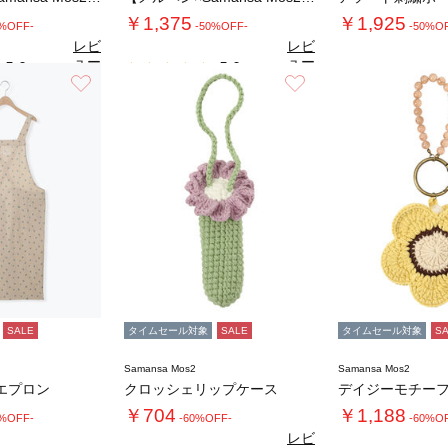
￥1,375
￥1,925
0%OFF-
-50%OFF-
-50%O
レビ
レビ
ュー
ュー
5.0
5.0
（1）
（1）
を見
を見
お気に入り
お気に入り
る
る
SALE
タイムセール対象
SALE
タイムセール対象
S
Samansa Mos2
Samansa Mos2
エプロン
クロッシェリップケース
￥704
￥1,188
0%OFF-
-60%OFF-
-60%O
レビ