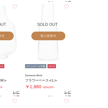
ュー
5.0
（1）
を見
お気に入り
お気に入り
る
OUT
SOLD OUT
受付
再入荷受付
ALE
タイムセール対象
SALE
Samansa Mos2
≪M≫
フラワーベース≪L≫
￥1,980
FF-
-50%OFF-
レビ
レビ
ュー
ュー
0
5.0
（1）
（1）
を見
を見
お気に入り
お気に入り
る
る