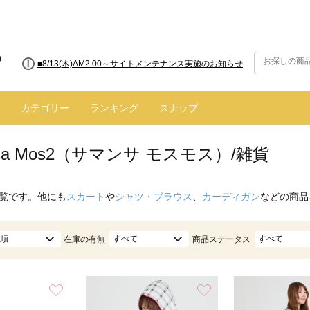
■8/13(木)AM2:00～サイトメンテナンス実施のお知らせ
■【お知らせ】ヤマト運輸の配送遅延・停止について
カテゴリー
ランキング
スナップ
nsa Mos2（サマンサ モスモス）/雑貨
覧です。他にも
スカート
や
シャツ・ブラウス
、
カーディガン
などの商品
順
すべて
すべて
在庫の有無
商品ステータス
お気に入り
お気に入り