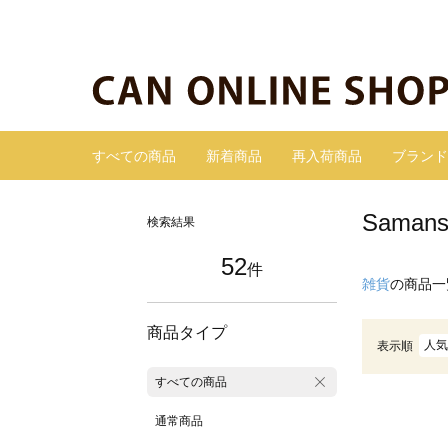
すべての商品
新着商品
再入荷商品
ブランド
Sama
検索結果
52
件
雑貨
の商品一
商品タイプ
人気
表示順
すべての商品
通常商品