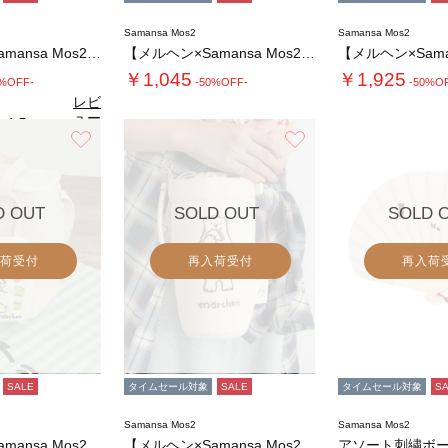
Samansa Mos2
Samansa Mos2
【メルヘン×Samansa Mos2】エプロ…
【メルヘン×Samansa Mos2】モチー…
￥1,045
￥1,925
0%OFF-
-50%OFF-
-50%O
レビ
ュー
4.5
（4）
を見
お気に入り
お気に入り
る
D OUT
SOLD OUT
SOLD 
荷受付
再入荷受付
再入荷
SALE
タイムセール対象
SALE
タイムセール対象
S
Samansa Mos2
Samansa Mos2
【メルヘン×Samansa Mos2】サンド…
【メルヘン×Samansa Mos2】ボトル…
アソート刺繍ボ