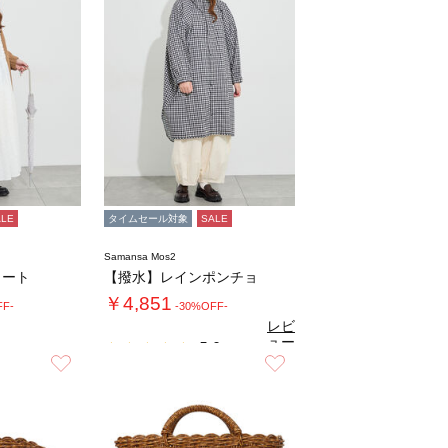
ALE
タイムセール対象
SALE
Samansa Mos2
コート
【撥水】レインポンチョ
￥4,851
FF-
-30%OFF-
レビ
ュー
5.0
（1）
を見
お気に入り
お気に入り
る