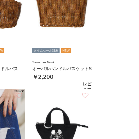
EW
タイムセール対象
NEW
Samansa Mos2
オーバルワンハンドルバスケットL
オーバルハンドルバスケットS
￥2,200
レビ
ュー
3.5
（2）
を見
お気に入り
お気に入り
る