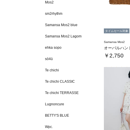
Mos2
sm2rhythm
Samansa Mos2 blue
タイムセール対象
Samansa Mos2 Lagom
Samansa Mos2
ehka sopo
オーバルハン
￥2,750
sō4ū
Te chichi
Te chichi CLASSIC
Te chichi TERRASSE
Lugnoncure
BETTY'S BLUE
Wpc.