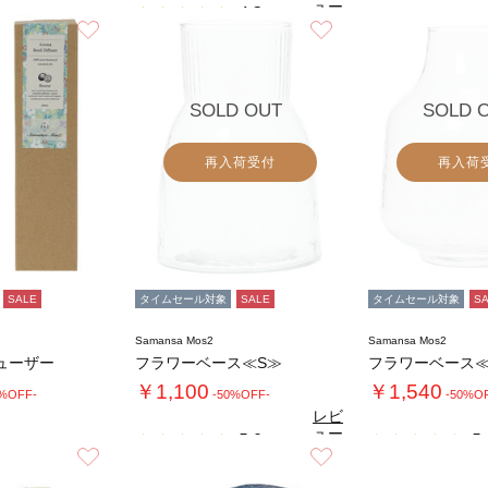
ュー
4.3
（3）
を見
お気に入り
お気に入り
る
SOLD OUT
SOLD 
再入荷受付
再入荷
SALE
タイムセール対象
SALE
タイムセール対象
S
Samansa Mos2
Samansa Mos2
ューザー
フラワーベース≪S≫
フラワーベース
￥1,100
￥1,540
0%OFF-
-50%OFF-
-50%O
レビ
ュー
5.0
5.
（1）
を見
お気に入り
お気に入り
る