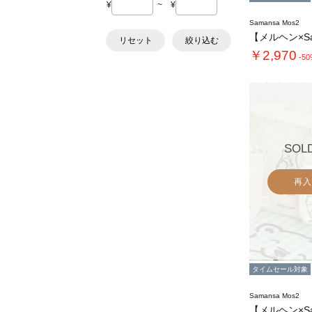
¥
~
¥
Samansa Mos2
リセット
絞り込む
￥2,970
-5
SOL
再入
タイムセール対象
Samansa Mos2