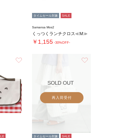
タイムセール対象
SALE
Samansa Mos2
くっつくランチクロス≪M≫
￥1,155
-30%OFF-
お気に入り
お気に入り
SOLD OUT
再入荷受付
ALE
タイムセール対象
SALE