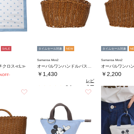
SALE
タイムセール対象
NEW
タイムセール対象
N
Samansa Mos2
Samansa Mos2
チクロス≪L≫
オーバルワンハンドルバスケットS
￥1,430
￥2,200
0%OFF-
レビ
ュー
5.0
（1）
を見
お気に入り
お気に入り
る