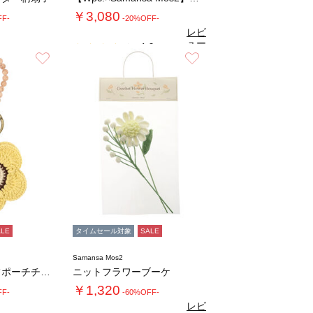
￥3,080
FF-
-20%OFF-
レビ
ュー
4.0
（2）
を見
お気に入り
お気に入り
る
ALE
タイムセール対象
SALE
Samansa Mos2
デイジーモチーフポーチチャーム
ニットフラワーブーケ
￥1,320
FF-
-60%OFF-
レビ