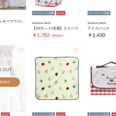
タイムセール対象
SALE
タイムセール対象
【Disney】ミッキーマウス/ルームウェア…
Samansa Mos2
Samansa Mos2
【UVカット/冷感】スリーブタオル
アイスパック
￥1,782
￥1,430
-40%OFF-
お気に入り
お気に入り
D OUT
荷受付
SALE
タイムセール対象
SALE
タイムセール対象
S