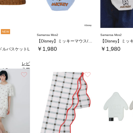
NEW
Samansa Mos2
Samansa Mos2
【Disney】ミッキーマウス/トートバッグ…
￥1,980
￥1,980
ドルバスケットL
レビ
ュー
4.5
（4）
を見
お気に入り
お気に入り
る