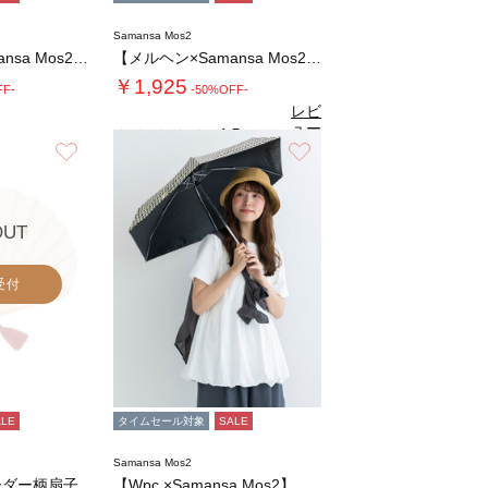
Samansa Mos2
【メルヘン×Samansa Mos2】レジャ…
【メルヘン×Samansa Mos2】レジャ…
￥1,925
FF-
-50%OFF-
レビ
ュー
4.5
（2）
を見
お気に入り
お気に入り
る
OUT
受付
ALE
タイムセール対象
SALE
Samansa Mos2
ーダー柄扇子
【Wpc.×Samansa Mos2】コンパ…