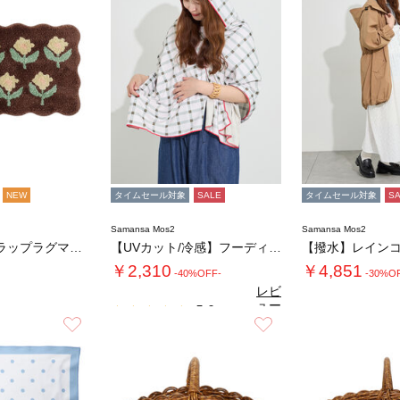
NEW
タイムセール対象
SALE
タイムセール対象
S
Samansa Mos2
Samansa Mos2
フラワースカラップラグマット
【UVカット/冷感】フーディータオル
【撥水】レイン
￥2,310
￥4,851
-40%OFF-
-30%O
レビ
ュー
5.0
（1）
を見
お気に入り
お気に入り
る