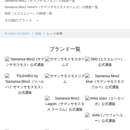
Samansa Mos2（サマンサ モスモス）の雑貨一覧
Samansa Mos2 home's（サマンサモスモスホームズ）の雑貨一覧
SM2（エスエムツー）の雑貨一覧
TSUHARU by Samansa Mos2（ツハルバイサマンサモスモス）の雑貨一覧
その他のブランド ＋
sm2rhythm（サマンサモスモス リズム）の雑貨一覧
Samansa Mos2 blue（サマンサモスモス ブルー）の雑貨一覧
Te chichi CLASSIC
雑貨
レッド/赤系
Samansa Mos2 Lagom（サマンサモスモス ラーゴム）の雑貨一覧
ehka sopo（エヘカソポ）の雑貨一覧
ブランド一覧
sō4ū（ソウフォーユー）の雑貨一覧
Te chichi（テチチ）の雑貨一覧
Te chichi CLASSIC（テチチ クラシック）の雑貨一覧
Te chichi TERRASSE（テチチ テラス）の雑貨一覧
Lugnoncure（ルノンキュール）の雑貨一覧
BETTY'S BLUE（べティーズブルー）の雑貨一覧
Wpc.（ワールドパーティー）の雑貨一覧