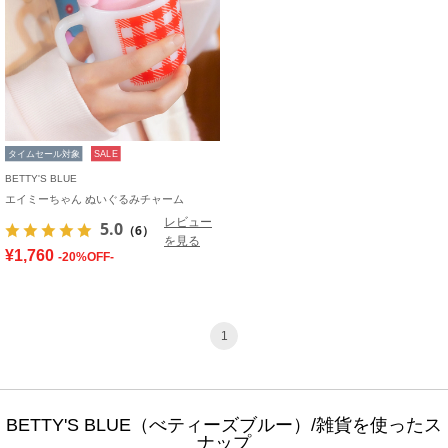
タイムセール対象
SALE
BETTY'S BLUE
エイミーちゃん ぬいぐるみチャーム
レビュー
5.0
（6）
を見る
¥1,760
-20%OFF-
1
BETTY'S BLUE（べティーズブルー）/雑貨を使ったス
ナップ