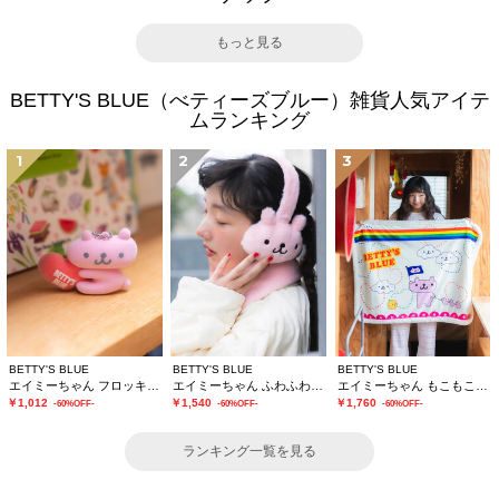
もっと見る
BETTY'S BLUE（べティーズブルー）雑貨人気アイテ
ムランキング
1
2
3
BETTY'S BLUE
BETTY'S BLUE
BETTY'S BLUE
エイミーちゃん フロッキーチャーム
エイミーちゃん ふわふわイヤーマフ
エイミーちゃん もこもこブランケット
￥1,012
￥1,540
￥1,760
-60%OFF-
-60%OFF-
-60%OFF-
ランキング一覧を見る