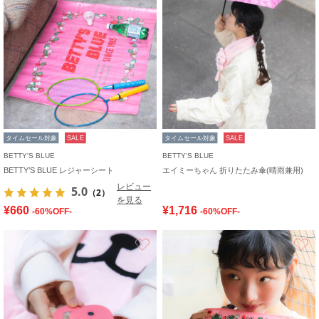
タイムセール対象
SALE
タイムセール対象
SALE
BETTY'S BLUE
BETTY'S BLUE
BETTY’S BLUE レジャーシート
エイミーちゃん 折りたたみ傘(晴雨兼用)
レビュー
5.0
（2）
を見る
¥660
¥1,716
-60%OFF-
-60%OFF-
お気に入り