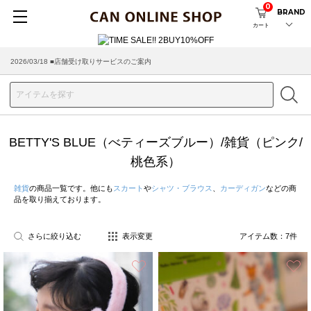
0
BRAND
カート
2026/03/18 ■店舗受け取りサービスのご案内
BETTY'S BLUE（べティーズブルー）/雑貨（ピンク/
桃色系）
雑貨
の商品一覧です。他にも
スカート
や
シャツ・ブラウス
、
カーディガン
などの商
品を取り揃えております。
さらに絞り込む
表示変更
アイテム数：
7
件
お気に入り