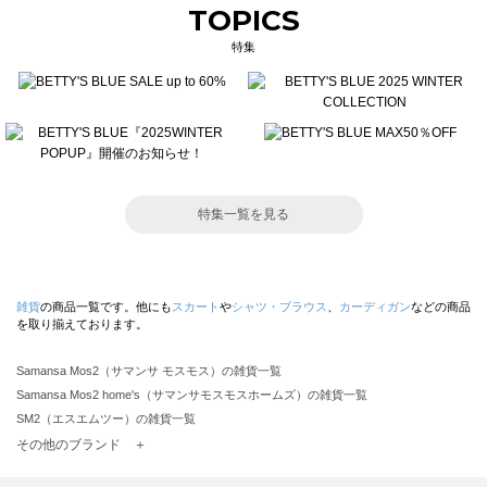
TOPICS
特集
特集一覧を見る
雑貨
の商品一覧です。他にも
スカート
や
シャツ・ブラウス
、
カーディガン
などの商品
を取り揃えております。
Samansa Mos2（サマンサ モスモス）の雑貨一覧
Samansa Mos2 home's（サマンサモスモスホームズ）の雑貨一覧
SM2（エスエムツー）の雑貨一覧
TSUHARU by Samansa Mos2（ツハルバイサマンサモスモス）の雑貨一覧
その他のブランド ＋
sm2rhythm（サマンサモスモス リズム）の雑貨一覧