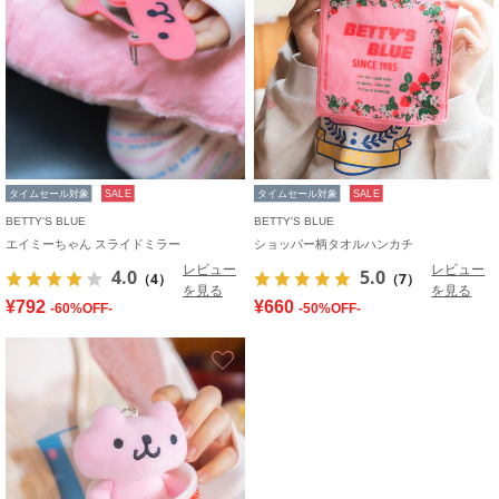
タイムセール対象
SALE
タイムセール対象
SALE
BETTY'S BLUE
BETTY'S BLUE
エイミーちゃん スライドミラー
ショッパー柄タオルハンカチ
レビュー
レビュー
4.0
5.0
（4）
（7）
を見る
を見る
¥792
¥660
-60%OFF-
-50%OFF-
お気に入り