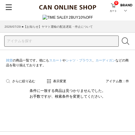
0
BRAND
カート
2026/07/29 ■【お知らせ】ヤマト運輸の配送遅延・停止について
2026/03/18 ■店舗受け取りサービスのご案内
雑貨
の商品一覧です。他にも
スカート
や
シャツ・ブラウス
、
カーディガン
などの商
品を取り揃えております。
さらに絞り込む
表示変更
アイテム数：
件
条件に一致する商品は見つかりませんでした。
お手数ですが、検索条件を変更してください。