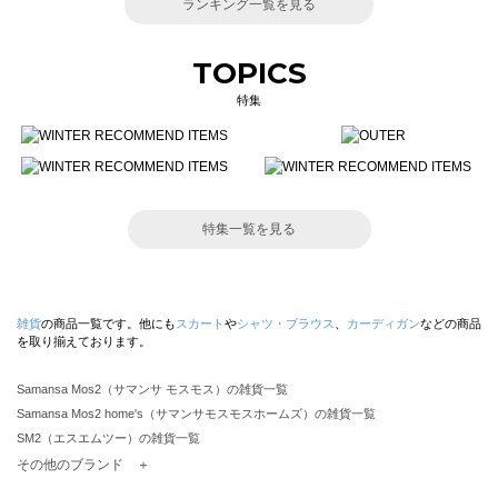
ランキング一覧を見る
TOPICS
特集
特集一覧を見る
雑貨
の商品一覧です。他にも
スカート
や
シャツ・ブラウス
、
カーディガン
などの商品
を取り揃えております。
Samansa Mos2（サマンサ モスモス）の雑貨一覧
Samansa Mos2 home's（サマンサモスモスホームズ）の雑貨一覧
SM2（エスエムツー）の雑貨一覧
TSUHARU by Samansa Mos2（ツハルバイサマンサモスモス）の雑貨一覧
その他のブランド ＋
sm2rhythm（サマンサモスモス リズム）の雑貨一覧