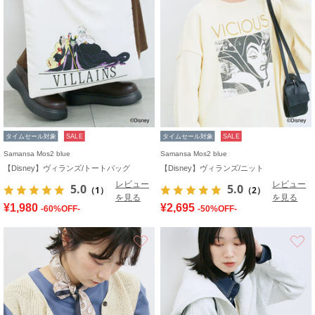
タイムセール対象
SALE
タイムセール対象
SALE
Samansa Mos2 blue
Samansa Mos2 blue
【Disney】ヴィランズ/トートバッグ
【Disney】ヴィランズ/ニット
レビュー
レビュー
5.0
5.0
（1）
（2）
を見る
を見る
¥1,980
¥2,695
-60%OFF-
-50%OFF-
お気に入り