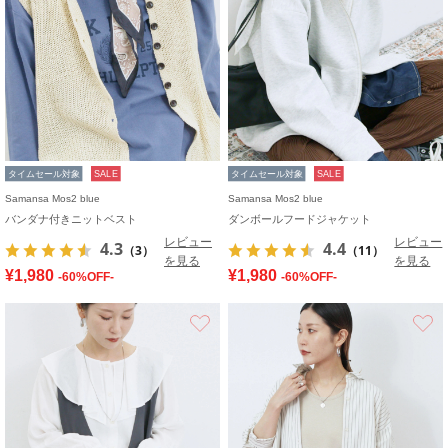
タイムセール対象
SALE
タイムセール対象
SALE
Samansa Mos2 blue
Samansa Mos2 blue
バンダナ付きニットベスト
ダンボールフードジャケット
レビュー
レビュー
4.3
4.4
（3）
（11）
を見る
を見る
¥1,980
¥1,980
-60%OFF-
-60%OFF-
お気に入り