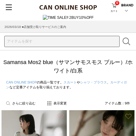
0
BRAND
カート
2026/03/18 ■店舗受け取りサービスのご案内
Samansa Mos2 blue（サマンサモスモス ブルー）/ホ
ワイト/白系
CAN ONLINE SHOP
の商品一覧です。
スカート
や
シャツ・ブラウス
、
カーディガ
ン
など定番アイテムを取り揃えております。
さらに絞り込む
表示変更
アイテム数：
9
件
お気に入り