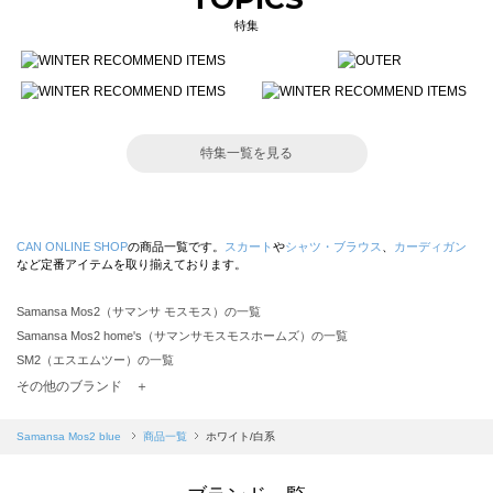
特集
特集一覧を見る
CAN ONLINE SHOP
の商品一覧です。
スカート
や
シャツ・ブラウス
、
カーディガン
など定番アイテムを取り揃えております。
Samansa Mos2（サマンサ モスモス）の一覧
Samansa Mos2 home's（サマンサモスモスホームズ）の一覧
SM2（エスエムツー）の一覧
TSUHARU by Samansa Mos2（ツハルバイサマンサモスモス）の一覧
その他のブランド ＋
sm2rhythm（サマンサモスモス リズム）の一覧
Samansa Mos2 blue（サマンサモスモス ブルー）の一覧
Samansa Mos2 blue
商品一覧
ホワイト/白系
Samansa Mos2 Lagom（サマンサモスモス ラーゴム）の一覧
ehka sopo（エヘカソポ）の一覧