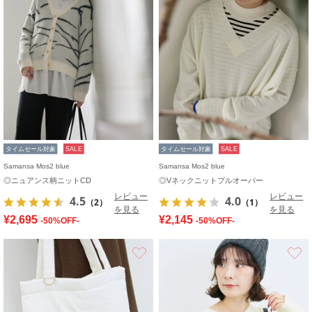
タイムセール対象
SALE
タイムセール対象
SALE
Samansa Mos2 blue
Samansa Mos2 blue
◎ニュアンス柄ニットCD
◎Vネックニットプルオーバー
レビュー
レビュー
4.5
4.0
（2）
（1）
を見る
を見る
¥2,695
¥2,145
-50%OFF-
-50%OFF-
お気に入り