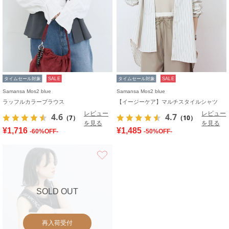
タイムセール対象
SALE
タイムセール対象
SALE
Samansa Mos2 blue
Samansa Mos2 blue
ラッフルカラーブラウス
【イージーケア】マルチスタイルシャツ
レビュー
レビュー
4.6
4.7
（7）
（10）
を見る
を見る
¥1,716
¥1,485
-60%OFF-
-50%OFF-
お気に入り
SOLD OUT
再入荷受付