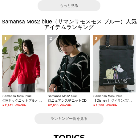
もっと見る
Samansa Mos2 blue（サマンサモスモス ブルー）人気
アイテムランキング
1
2
3
Samansa Mos2 blue
Samansa Mos2 blue
Samansa Mos2 blue
◎Vネックニットプルオーバー
◎ニュアンス柄ニットCD
【Disney】ヴィランズ/トートバッグ
￥2,145
￥2,695
￥1,980
-50%OFF-
-50%OFF-
-60%OFF-
ランキング一覧を見る
TOPICS