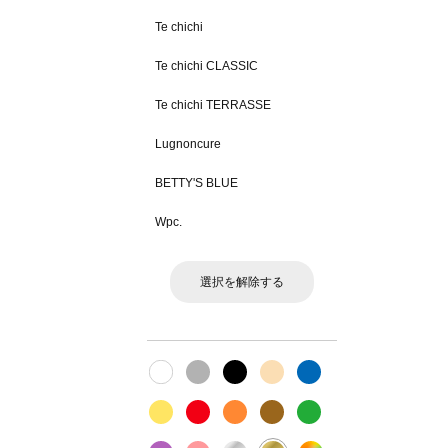
Te chichi
Te chichi CLASSIC
Te chichi TERRASSE
Lugnoncure
BETTY'S BLUE
Wpc.
選択を解除する