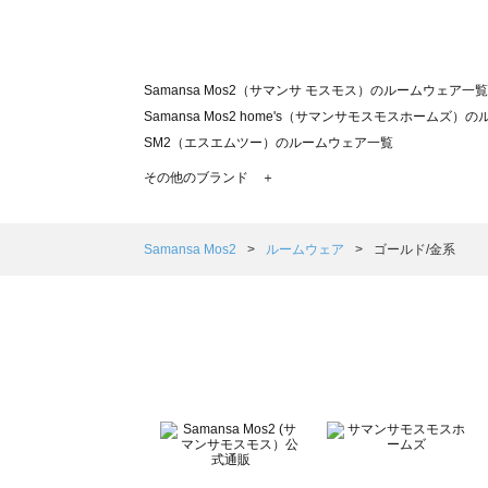
Samansa Mos2（サマンサ モスモス）のルームウェア一覧
Samansa Mos2 home's（サマンサモスモスホームズ
SM2（エスエムツー）のルームウェア一覧
TSUHARU by Samansa Mos2（ツハルバイサマン
その他のブランド ＋
sm2rhythm（サマンサモスモス リズム）のルームウェア
Samansa Mos2 blue（サマンサモスモス ブルー）のル
Samansa Mos2 Lagom（サマンサモスモス ラーゴム
Samansa Mos2
ルームウェア
ゴールド/金系
ehka sopo（エヘカソポ）のルームウェア一覧
sō4ū（ソウフォーユー）のルームウェア一覧
Te chichi（テチチ）のルームウェア一覧
Te chichi CLASSIC（テチチ クラシック）のルームウェア
Te chichi TERRASSE（テチチ テラス）のルームウェア一
Lugnoncure（ルノンキュール）のルームウェア一覧
BETTY'S BLUE（べティーズブルー）のルームウェア一覧
Wpc.（ワールドパーティー）のルームウェア一覧