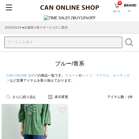
0
BRAND
カート
2026/03/18 ■店舗受け取りサービスのご案内
ブルー/青系
CAN ONLINE SHOP
の商品一覧です。
スカート
や
シャツ・ブラウス
、
カーディガ
ン
など定番アイテムを取り揃えております。
さらに絞り込む
表示変更
アイテム数：
1
件
お気に入り