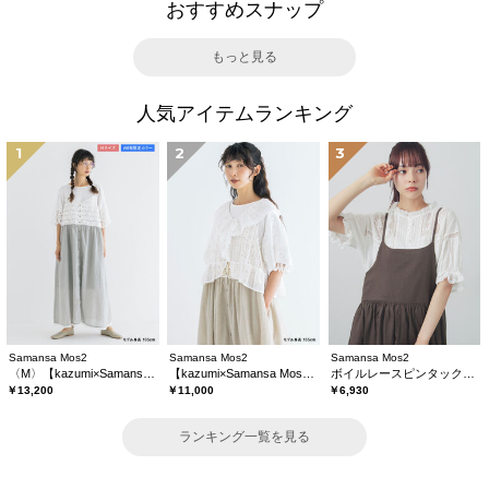
おすすめスナップ
もっと見る
人気アイテムランキング
1
2
3
Samansa Mos2
Samansa Mos2
Samansa Mos2
〈M〉【kazumi×Samansa Mos2】キャミワンピース《WEB限定カラーあり》
【kazumi×Samansa Mos2】レースフリルブラウス
ボイルレースピンタックブラウス
￥13,200
￥11,000
￥6,930
ランキング一覧を見る