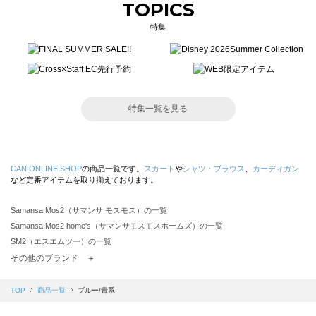
TOPICS
特集
特集一覧を見る
CAN ONLINE SHOP
の商品一覧です。
スカート
や
シャツ・ブラウス
、
カーディガン
など定番アイテムを取り揃えております。
Samansa Mos2（サマンサ モスモス）の一覧
Samansa Mos2 home's（サマンサモスモスホームズ）の一覧
SM2（エスエムツー）の一覧
TSUHARU by Samansa Mos2（ツハルバイサマンサモスモス）の一覧
その他のブランド ＋
sm2rhythm（サマンサモスモス リズム）の一覧
Samansa Mos2 blue（サマンサモスモス ブルー）の一覧
TOP
商品一覧
ブルー/青系
Samansa Mos2 Lagom（サマンサモスモス ラーゴム）の一覧