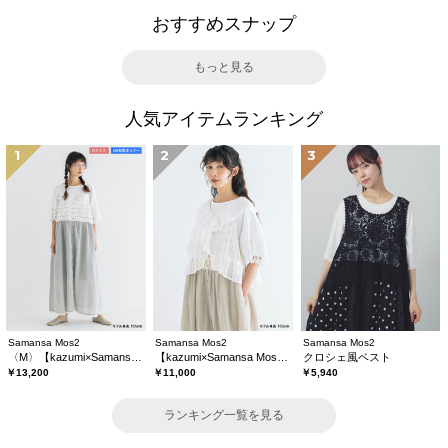
おすすめスナップ
もっと見る
人気アイテムランキング
1
2
3
Samansa Mos2
Samansa Mos2
Samansa Mos2
〈M〉【kazumi×Samansa Mos2】キャミワンピース《WEB限定カラーあり》
【kazumi×Samansa Mos2】レースフリルブラウス
クロシェ風ベスト
￥13,200
￥11,000
￥5,940
ランキング一覧を見る