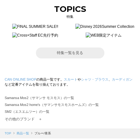
TOPICS
特集
特集一覧を見る
CAN ONLINE SHOP
の商品一覧です。
スカート
や
シャツ・ブラウス
、
カーディガン
など定番アイテムを取り揃えております。
Samansa Mos2（サマンサ モスモス）の一覧
Samansa Mos2 home's（サマンサモスモスホームズ）の一覧
SM2（エスエムツー）の一覧
TSUHARU by Samansa Mos2（ツハルバイサマンサモスモス）の一覧
その他のブランド ＋
sm2rhythm（サマンサモスモス リズム）の一覧
Samansa Mos2 blue（サマンサモスモス ブルー）の一覧
TOP
商品一覧
ブルー/青系
Samansa Mos2 Lagom（サマンサモスモス ラーゴム）の一覧