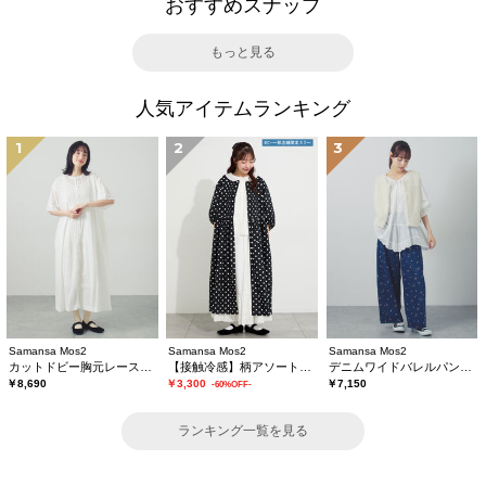
おすすめスナップ
もっと見る
人気アイテムランキング
1
2
3
Samansa Mos2
Samansa Mos2
Samansa Mos2
カットドビー胸元レースワンピース
【接触冷感】柄アソートワンピース《限定カラーあり》
デニムワイドバレルパンツ〈WEB限定SS・XLサイズ〉
￥8,690
￥3,300
￥7,150
-60%OFF-
ランキング一覧を見る