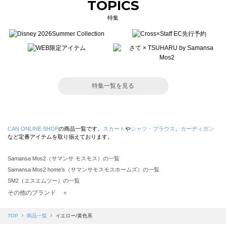
TOPICS
特集
特集一覧を見る
CAN ONLINE SHOP
の商品一覧です。
スカート
や
シャツ・ブラウス
、
カーディガン
など定番アイテムを取り揃えております。
Samansa Mos2（サマンサ モスモス）の一覧
Samansa Mos2 home's（サマンサモスモスホームズ）の一覧
SM2（エスエムツー）の一覧
TSUHARU by Samansa Mos2（ツハルバイサマンサモスモス）の一覧
その他のブランド ＋
sm2rhythm（サマンサモスモス リズム）の一覧
Samansa Mos2 blue（サマンサモスモス ブルー）の一覧
TOP
商品一覧
イエロー/黄色系
Samansa Mos2 Lagom（サマンサモスモス ラーゴム）の一覧