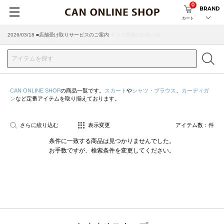
0
BRAND
カート
2026/08/04 ■8/13(木)AM2:00～サイトメンテナンス実施のお知らせ
2026/03/18 ■店舗受け取りサービスのご案内
CAN ONLINE SHOP
の商品一覧です。
スカート
や
シャツ・ブラウス
、
カーディガ
ン
など定番アイテムを取り揃えております。
さらに絞り込む
表示変更
アイテム数：
件
条件に一致する商品は見つかりませんでした。
お手数ですが、検索条件を変更してください。