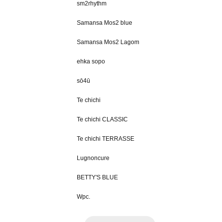
sm2rhythm
Samansa Mos2 blue
Samansa Mos2 Lagom
ehka sopo
sō4ū
Te chichi
Te chichi CLASSIC
Te chichi TERRASSE
Lugnoncure
BETTY'S BLUE
Wpc.