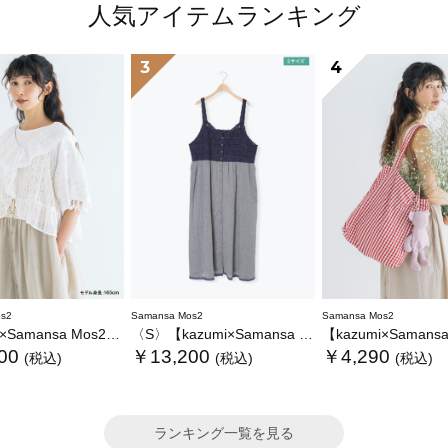
人気アイテムランキング
3
4
s2
Samansa Mos2
Samansa Mos2
ansa Mos2】レースフリルブラウス
〈S〉【kazumi×Samansa Mos2】キャミワンピース《WEB限定カラーあり》
【kazumi×Samansa Mos2】ぬ
00
￥13,200
￥4,290
(税込)
(税込)
(税込)
ランキング一覧を見る