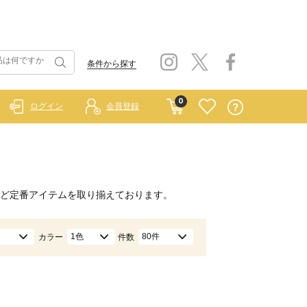
条件から探す
0
ログイン
会員登録
ど定番アイテムを取り揃えております。
1色
80件
カラー
件数