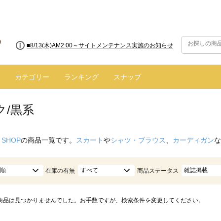
■8/13(木)AM2:00～サイトメンテナンス実施のお知らせ
カテゴリー
ランキング
スナップ
ク/黒系
 SHOP
の商品一覧です。
スカート
や
シャツ・ブラウス
、
カーディガン
な
順
すべて
雑誌掲載
在庫の有無
商品ステータス
商品は見つかりませんでした。お手数ですが、検索条件を変更してください。