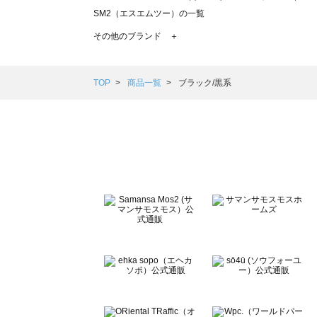
SM2（エスエムツー）の一覧
TSUHARU by Samansa Mos2（ツハルバイサマンサモ
その他のブランド ＋
sm2rhythm（サマンサモスモス リズム）の一覧
Samansa Mos2 blue（サマンサモスモス ブルー）の一覧
Samansa Mos2 Lagom（サマンサモスモス ラーゴム）の
TOP
商品一覧
ブラック/黒系
ehka sopo（エヘカソポ）の一覧
sō4ū（ソウフォーユー）の一覧
Te chichi（テチチ）の一覧
Te chichi CLASSIC（テチチ クラシック）の一覧
Te chichi TERRASSE（テチチ テラス）の一覧
Lugnoncure（ルノンキュール）の一覧
BETTY'S BLUE（べティーズブルー）の一覧
Wpc.（ワールドパーティー）の一覧