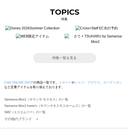
TOPICS
特集
特集一覧を見る
CAN ONLINE SHOP
の商品一覧です。
スカート
や
シャツ・ブラウス
、
カーディガン
など定番アイテムを取り揃えております。
Samansa Mos2（サマンサ モスモス）の一覧
Samansa Mos2 home's（サマンサモスモスホームズ）の一覧
SM2（エスエムツー）の一覧
TSUHARU by Samansa Mos2（ツハルバイサマンサモスモス）の一覧
その他のブランド ＋
sm2rhythm（サマンサモスモス リズム）の一覧