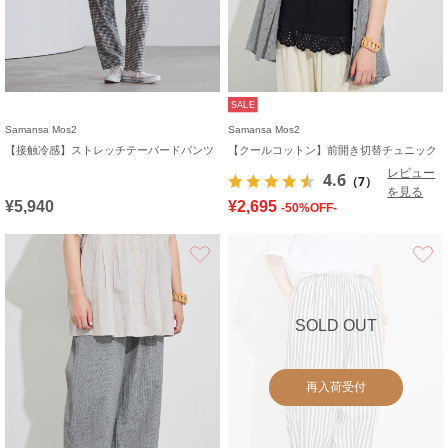
SALE
Samansa Mos2
Samansa Mos2
【接触冷感】ストレッチテーパードパンツ
【クールコットン】前開き切替チュニック
レビュー
4.6
（7）
を見る
¥5,940
¥2,695
-50%OFF-
お気に入り
SOLD OUT
再入荷受付