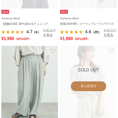
SALE
SALE
Samansa Mos2
Samansa Mos2
【接触冷感】綿Pu混ゆるチュニック
前後2WAY襟シャーリングレースブラウス
レビュー
レビュー
4.7
4.6
（6）
（29）
を見る
を見る
¥1,980
¥1,980
-50%OFF-
-50%OFF-
お気に入り
SOLD OUT
再入荷受付