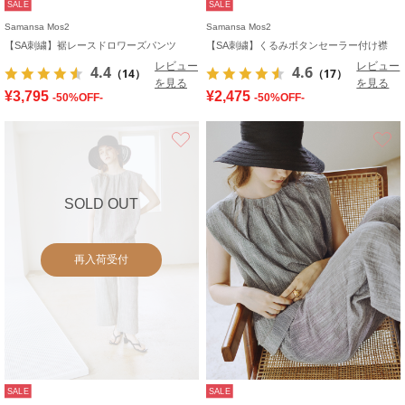
SALE
SALE
Samansa Mos2
Samansa Mos2
【SA刺繍】裾レースドロワーズパンツ
【SA刺繍】くるみボタンセーラー付け襟
レビュー
レビュー
4.4
4.6
（14）
（17）
を見る
を見る
¥3,795
¥2,475
-50%OFF-
-50%OFF-
お気に入り
SOLD OUT
再入荷受付
SALE
SALE