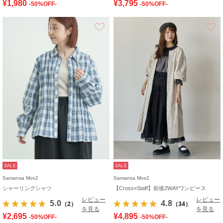
¥1,980
¥3,795
-50%OFF-
-50%OFF-
お気に入り
SALE
SALE
Samansa Mos2
Samansa Mos2
シャーリングシャツ
【Cross×Staff】前後2WAYワンピース
レビュー
レビュー
5.0
4.8
（2）
（34）
を見る
を見る
¥2,695
¥4,895
-50%OFF-
-50%OFF-