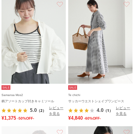
お気に入り
SALE
SALE
Samansa Mos2
Te chichi
柄アソートカップ付きキャミソール
サッカーウエストシェイプワンピース
レビュー
レビュー
5.0
4.0
（2）
（1）
を見る
を見る
¥1,375
¥4,840
-50%OFF-
-60%OFF-
お気に入り