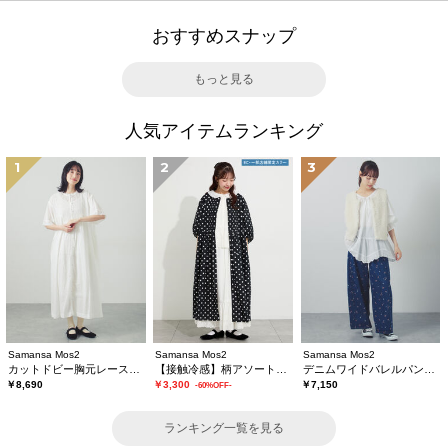
おすすめスナップ
もっと見る
人気アイテムランキング
1
2
3
Samansa Mos2
Samansa Mos2
Samansa Mos2
カットドビー胸元レースワンピース
【接触冷感】柄アソートワンピース《限定カラーあり》
デニムワイドバレルパンツ〈WEB限定SS・XLサイズ〉
￥8,690
￥3,300
￥7,150
-60%OFF-
ランキング一覧を見る