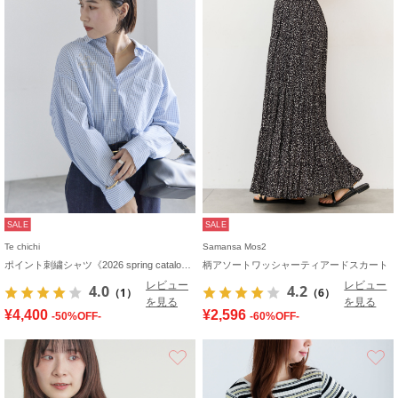
SALE
SALE
Te chichi
Samansa Mos2
ポイント刺繍シャツ《2026 spring catalog item》
柄アソートワッシャーティアードスカート
レビュー
レビュー
4.0
4.2
（1）
（6）
を見る
を見る
¥4,400
¥2,596
-50%OFF-
-60%OFF-
お気に入り