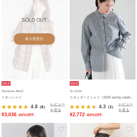
SOLD OUT
再入荷受付
SALE
SALE
Samansa Mos2
Te chichi
リネンシャツ
スタンダードシャツ《2026 spring catalog item》
レビュー
レビュー
4.8
4.3
（8）
（3）
を見る
を見る
¥3,036
¥2,772
-60%OFF-
-60%OFF-
お気に入り