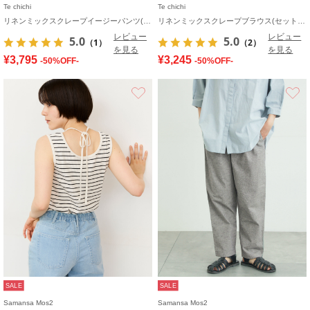
Te chichi
Te chichi
リネンミックスクレープイージーパンツ(セットアップ可)《2026 SUMMER LOOK item》
リネンミックスクレープブラウス(セットアップ可)《2026 SUMMER LOOK item》
レビュー
レビュー
5.0
5.0
（1）
（2）
を見る
を見る
¥3,795
¥3,245
-50%OFF-
-50%OFF-
お気に入り
SALE
SALE
Samansa Mos2
Samansa Mos2