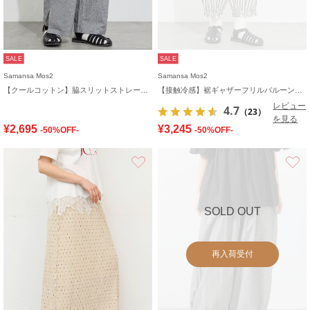
SALE
SALE
Samansa Mos2
Samansa Mos2
【クールコットン】脇スリットストレートパンツ
【接触冷感】裾ギャザーフリルバルーンパンツ
レビュー
4.7
（23）
を見る
¥2,695
¥3,245
-50%OFF-
-50%OFF-
お気に入り
SOLD OUT
再入荷受付