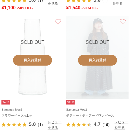
（1）
（1）
を見る
を見る
¥1,100
¥1,540
-50%OFF-
-50%OFF-
お気に入り
SOLD OUT
SOLD OUT
再入荷受付
再入荷受付
SALE
SALE
Samansa Mos2
Samansa Mos2
フラワーベース≪L≫
柄アソートティアードワンピース
レビュー
レビュー
5.0
4.7
（1）
（16）
を見る
を見る