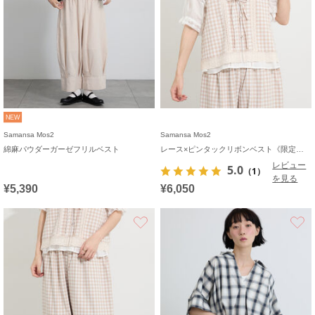
NEW
Samansa Mos2
Samansa Mos2
綿麻パウダーガーゼフリルベスト
レース×ピンタックリボンベスト《限定カラーあり》
レビュー
5.0
（1）
を見る
¥5,390
¥6,050
お気に入り