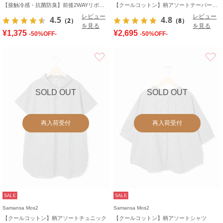
【接触冷感・抗菌防臭】前後2WAYリボン付きタンク
【クールコットン】柄アソートテーパードパンツ
レビュー
レビュー
4.5
4.8
（2）
（8）
を見る
を見る
¥1,375
¥2,695
-50%OFF-
-50%OFF-
お気に入り
SOLD OUT
SOLD OUT
再入荷受付
再入荷受付
SALE
SALE
Samansa Mos2
Samansa Mos2
【クールコットン】柄アソートチュニック
【クールコットン】柄アソートシャツ