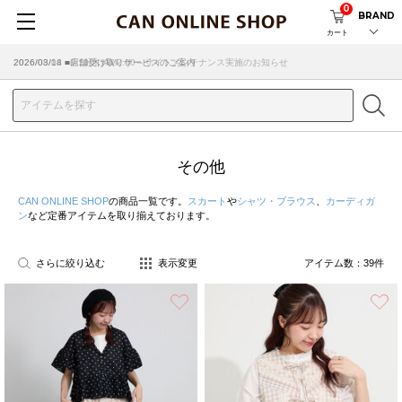
0
BRAND
カート
2026/08/04 ■8/13(木)AM2:00～サイトメンテナンス実施のお知らせ
その他
CAN ONLINE SHOP
の商品一覧です。
スカート
や
シャツ・ブラウス
、
カーディガ
ン
など定番アイテムを取り揃えております。
さらに絞り込む
表示変更
アイテム数：
39
件
お気に入り