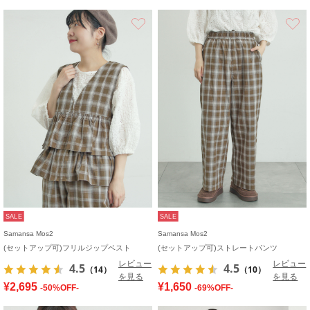
お気に入り
SALE
SALE
Samansa Mos2
Samansa Mos2
(セットアップ可)フリルジップベスト
(セットアップ可)ストレートパンツ
レビュー
レビュー
4.5
4.5
（14）
（10）
を見る
を見る
¥2,695
¥1,650
-50%OFF-
-69%OFF-