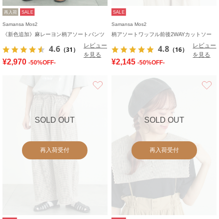
再入荷
SALE
SALE
Samansa Mos2
Samansa Mos2
《新色追加》麻レーヨン柄アソートパンツ
柄アソートワッフル前後2WAYカットソー
レビュー
レビュー
4.6
4.8
（31）
（16）
を見る
を見る
¥2,970
¥2,145
-50%OFF-
-50%OFF-
お気に入り
SOLD OUT
SOLD OUT
再入荷受付
再入荷受付