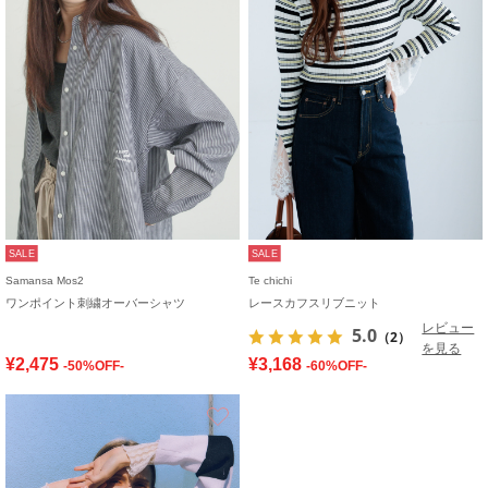
SALE
SALE
Samansa Mos2
Te chichi
ワンポイント刺繍オーバーシャツ
レースカフスリブニット
レビュー
5.0
（2）
を見る
¥2,475
¥3,168
-50%OFF-
-60%OFF-
お気に入り