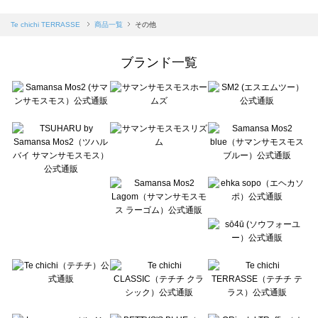
sm2rhythm（サマンサモスモス リズム）の一覧
Samansa Mos2 blue（サマンサモスモス ブルー）の一覧
Te chichi TERRASSE
商品一覧
その他
Samansa Mos2 Lagom（サマンサモスモス ラーゴム）の一覧
ehka sopo（エヘカソポ）の一覧
ブランド一覧
sō4ū（ソウフォーユー）の一覧
Te chichi（テチチ）の一覧
Te chichi CLASSIC（テチチ クラシック）の一覧
Te chichi TERRASSE（テチチ テラス）の一覧
Lugnoncure（ルノンキュール）の一覧
BETTY'S BLUE（べティーズブルー）の一覧
Wpc.（ワールドパーティー）の一覧