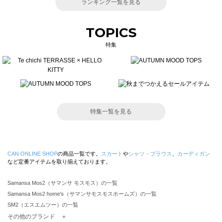
ランキング一覧を見る
TOPICS
特集
特集一覧を見る
CAN ONLINE SHOP
の商品一覧です。
スカート
や
シャツ・ブラウス
、
カーディガン
など定番アイテムを取り揃えております。
Samansa Mos2（サマンサ モスモス）の一覧
Samansa Mos2 home's（サマンサモスモスホームズ）の一覧
SM2（エスエムツー）の一覧
TSUHARU by Samansa Mos2（ツハルバイサマンサモスモス）の一覧
その他のブランド ＋