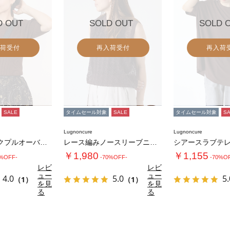
D OUT
SOLD OUT
SOLD 
荷受付
再入荷受付
再入荷
SALE
タイムセール対象
SALE
タイムセール対象
S
Lugnoncure
Lugnoncure
ヘンリーネックプルオーバーニット《2025a…
レース編みノースリーブニット
￥1,980
￥1,155
0%OFF-
-70%OFF-
-70%O
レビ
レビ
ュー
ュー
4.0
5.0
5.
（1）
（1）
を見
を見
る
る