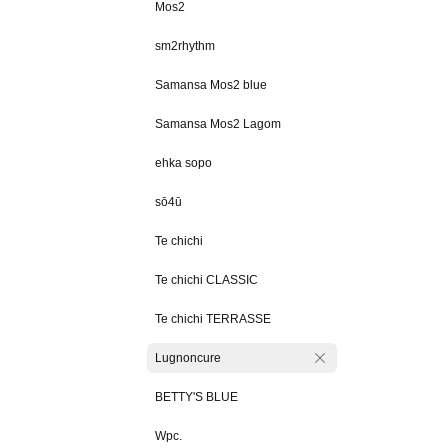
Mos2
sm2rhythm
Samansa Mos2 blue
Samansa Mos2 Lagom
ehka sopo
sō4ū
Te chichi
Te chichi CLASSIC
Te chichi TERRASSE
Lugnoncure
BETTY'S BLUE
Wpc.