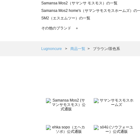
Samansa Mos2（サマンサ モスモス）の一覧
Samansa Mos2 home's（サマンサモスモスホームズ）の
SM2（エスエムツー）の一覧
TSUHARU by Samansa Mos2（ツハルバイサマンサモ
その他のブランド ＋
sm2rhythm（サマンサモスモス リズム）の一覧
Samansa Mos2 blue（サマンサモスモス ブルー）の一覧
Samansa Mos2 Lagom（サマンサモスモス ラーゴム）の
Lugnoncure
商品一覧
ブラウン/茶色系
ehka sopo（エヘカソポ）の一覧
sō4ū（ソウフォーユー）の一覧
Te chichi（テチチ）の一覧
Te chichi CLASSIC（テチチ クラシック）の一覧
Te chichi TERRASSE（テチチ テラス）の一覧
Lugnoncure（ルノンキュール）の一覧
BETTY'S BLUE（べティーズブルー）の一覧
Wpc.（ワールドパーティー）の一覧