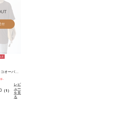
OUT
受付
ALE
シアースラブテレコオーバートップス
FF-
レビ
ュー
0
（1）
を見
る