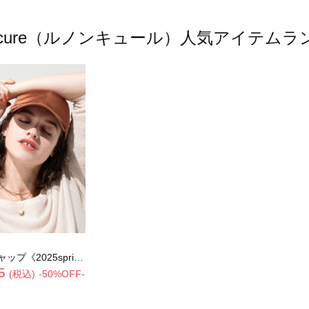
oncure（ルノンキュール）人気アイテム
5spring catalog item》
5
(税込)
-50%OFF-