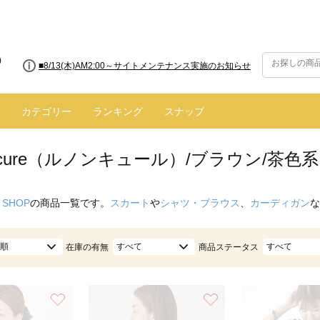
■8/13(木)AM2:00～サイトメンテナンス実施のお知らせ
カテゴリー
ランキング
スナップ
oncure（ルノンキュール）/ブラウン/茶色系
 SHOP
の商品一覧です。
スカート
や
シャツ・ブラウス
、
カーディガン
な
順
すべて
すべて
在庫の有無
商品ステータス
お気に入り
お気に入り