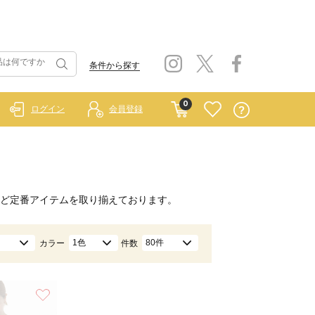
条件から探す
0
ログイン
会員登録
ど定番アイテムを取り揃えております。
1色
80件
カラー
件数
お気に入り