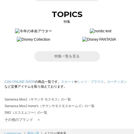
TOPICS
特集
特集一覧を見る
CAN ONLINE SHOP
の商品一覧です。
スカート
や
シャツ・ブラウス
、
カーディガン
など定番アイテムを取り揃えております。
Samansa Mos2（サマンサ モスモス）の一覧
Samansa Mos2 home's（サマンサモスモスホームズ）の一覧
SM2（エスエムツー）の一覧
TSUHARU by Samansa Mos2（ツハルバイサマンサモスモス）の一覧
その他のブランド ＋
sm2rhythm（サマンサモスモス リズム）の一覧
Samansa Mos2 blue（サマンサモスモス ブルー）の一覧
Lugnoncure
商品一覧
イエロー/黄色系