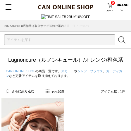
0
BRAND
カート
2026/07/29 ■【お知らせ】ヤマト運輸の配送遅延・停止について
2026/03/18 ■店舗受け取りサービスのご案内
Lugnoncure（ルノンキュール）/オレンジ/橙色系
CAN ONLINE SHOP
の商品一覧です。
スカート
や
シャツ・ブラウス
、
カーディガ
ン
など定番アイテムを取り揃えております。
さらに絞り込む
表示変更
アイテム数：
1
件
お気に入り