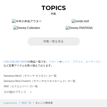
TOPICS
特集
特集一覧を見る
CAN ONLINE SHOP
の商品一覧です。
スカート
や
シャツ・ブラウス
、
カーディガン
など定番アイテムを取り揃えております。
Samansa Mos2（サマンサ モスモス）の一覧
Samansa Mos2 home's（サマンサモスモスホームズ）の一覧
SM2（エスエムツー）の一覧
TSUHARU by Samansa Mos2（ツハルバイサマンサモスモス）の一覧
その他のブランド ＋
sm2rhythm（サマンサモスモス リズム）の一覧
Samansa Mos2 blue（サマンサモスモス ブルー）の一覧
Lugnoncure
商品一覧
オレンジ/橙色系