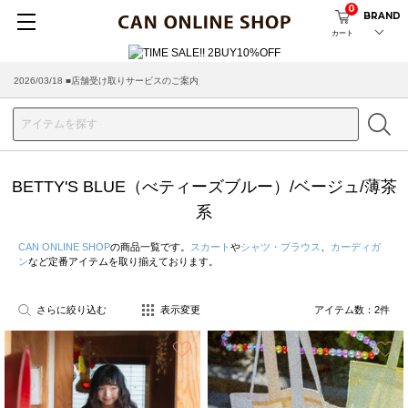
0
BRAND
カート
2026/03/18 ■店舗受け取りサービスのご案内
BETTY'S BLUE（べティーズブルー）/ベージュ/薄茶
系
CAN ONLINE SHOP
の商品一覧です。
スカート
や
シャツ・ブラウス
、
カーディガ
ン
など定番アイテムを取り揃えております。
さらに絞り込む
表示変更
アイテム数：
2
件
お気に入り