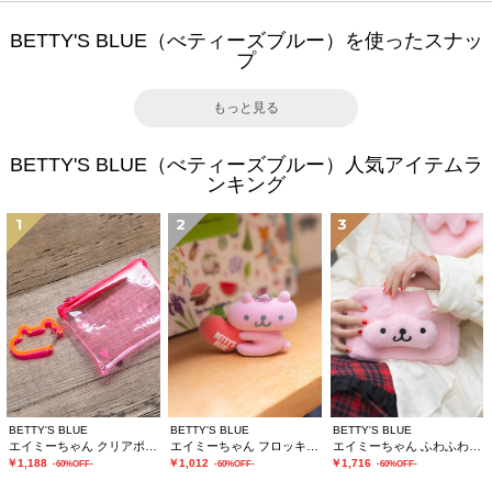
BETTY'S BLUE（べティーズブルー）を使ったスナッ
プ
もっと見る
BETTY'S BLUE（べティーズブルー）人気アイテムラ
ンキング
1
2
3
BETTY'S BLUE
BETTY'S BLUE
BETTY'S BLUE
エイミーちゃん クリアポーチ
エイミーちゃん フロッキーチャーム
エイミーちゃん ふわふわショルダーバッグ
￥1,188
￥1,012
￥1,716
-60%OFF-
-60%OFF-
-60%OFF-