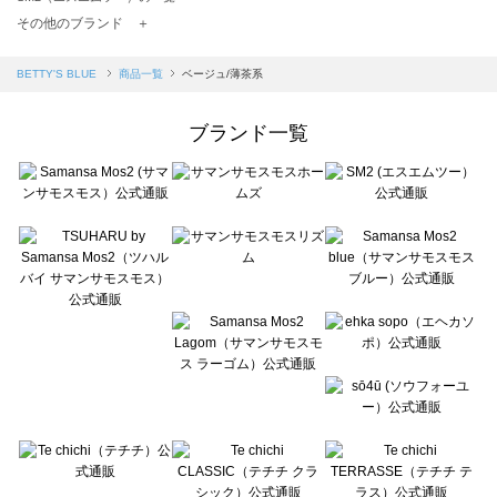
TSUHARU by Samansa Mos2（ツハルバイサマンサモスモス）の一覧
その他のブランド ＋
sm2rhythm（サマンサモスモス リズム）の一覧
Samansa Mos2 blue（サマンサモスモス ブルー）の一覧
BETTY'S BLUE
商品一覧
ベージュ/薄茶系
Samansa Mos2 Lagom（サマンサモスモス ラーゴム）の一覧
ehka sopo（エヘカソポ）の一覧
ブランド一覧
sō4ū（ソウフォーユー）の一覧
Te chichi（テチチ）の一覧
Te chichi CLASSIC（テチチ クラシック）の一覧
Te chichi TERRASSE（テチチ テラス）の一覧
Lugnoncure（ルノンキュール）の一覧
BETTY'S BLUE（べティーズブルー）の一覧
Wpc.（ワールドパーティー）の一覧