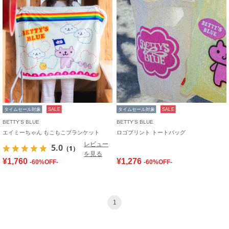
タイムセール対象
SALE
タイムセール対象
SALE
BETTY'S BLUE
BETTY'S BLUE
エイミーちゃん もこもこブランケット
ロゴプリント トートバッグ
レビュー
5.0
（1）
を見る
¥1,760
¥1,276
-60%OFF-
-60%OFF-
1