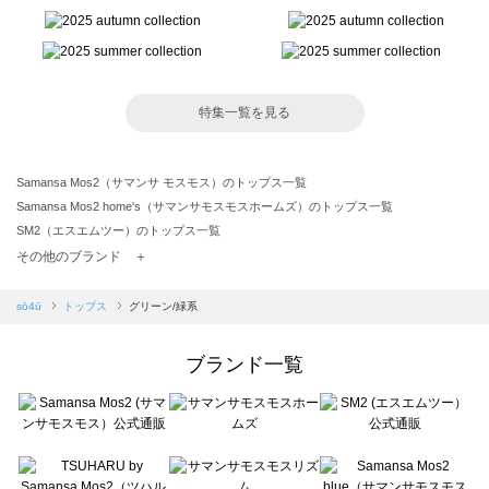
特集一覧を見る
Samansa Mos2（サマンサ モスモス）のトップス一覧
Samansa Mos2 home's（サマンサモスモスホームズ）のトップス一覧
SM2（エスエムツー）のトップス一覧
TSUHARU by Samansa Mos2（ツハルバイサマンサモスモス）のトップス一覧
その他のブランド ＋
sm2rhythm（サマンサモスモス リズム）のトップス一覧
Samansa Mos2 blue（サマンサモスモス ブルー）のトップス一覧
sō4ū
トップス
グリーン/緑系
Samansa Mos2 Lagom（サマンサモスモス ラーゴム）のトップス一覧
ehka sopo（エヘカソポ）のトップス一覧
ブランド一覧
sō4ū（ソウフォーユー）のトップス一覧
Te chichi（テチチ）のトップス一覧
Te chichi CLASSIC（テチチ クラシック）のトップス一覧
Te chichi TERRASSE（テチチ テラス）のトップス一覧
Lugnoncure（ルノンキュール）のトップス一覧