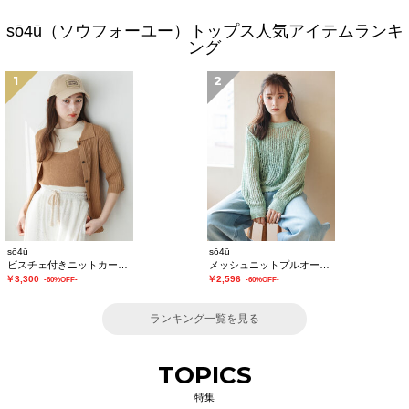
sō4ū（ソウフォーユー）トップス人気アイテムランキ
ング
1
2
sō4ū
sō4ū
ビスチェ付きニットカーディガン
メッシュニットプルオーバー
￥3,300
￥2,596
-60%OFF-
-60%OFF-
ランキング一覧を見る
TOPICS
特集