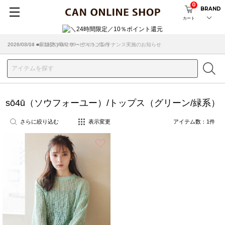
0
BRAND
カート
2026/08/04 ■8/13(木)AM2:00～サイトメンテナンス実施のお知らせ
2026/03/18 ■店舗受け取りサービスのご案内
sō4ū（ソウフォーユー）/トップス（グリーン/緑系）
さらに絞り込む
表示変更
アイテム数：
1
件
お気に入り