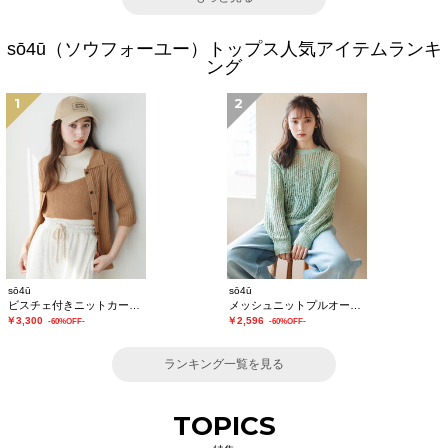
sō4ū（ソウフォーユー）トップス人気アイテムランキ
ング
1
2
sō4ū
sō4ū
ビスチェ付きニットカーディガン
メッシュニットプルオーバー
￥3,300
￥2,596
-60%OFF-
-60%OFF-
ランキング一覧を見る
TOPICS