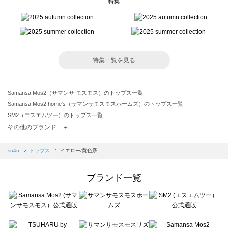
特集
特集一覧を見る
Samansa Mos2（サマンサ モスモス）のトップス一覧
Samansa Mos2 home's（サマンサモスモスホームズ）のトップス一覧
SM2（エスエムツー）のトップス一覧
TSUHARU by Samansa Mos2（ツハルバイサマンサモスモス）のトップス一覧
その他のブランド ＋
sm2rhythm（サマンサモスモス リズム）のトップス一覧
Samansa Mos2 blue（サマンサモスモス ブルー）のトップス一覧
sō4ū
トップス
イエロー/黄色系
Samansa Mos2 Lagom（サマンサモスモス ラーゴム）のトップス一覧
ehka sopo（エヘカソポ）のトップス一覧
ブランド一覧
sō4ū（ソウフォーユー）のトップス一覧
Te chichi（テチチ）のトップス一覧
Te chichi CLASSIC（テチチ クラシック）のトップス一覧
Te chichi TERRASSE（テチチ テラス）のトップス一覧
Lugnoncure（ルノンキュール）のトップス一覧