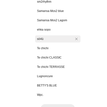
sm2rhythm
Samansa Mos2 blue
Samansa Mos2 Lagom
ehka sopo
sō4ū
Te chichi
Te chichi CLASSIC
Te chichi TERRASSE
Lugnoncure
BETTY'S BLUE
Wpc.