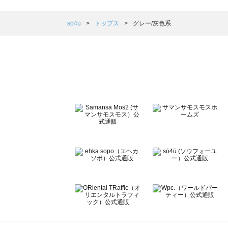
Samansa Mos2 blue（サマンサモスモス ブルー）のト
Samansa Mos2 Lagom（サマンサモスモス ラーゴム）
sō4ū
トップス
グレー/灰色系
ehka sopo（エヘカソポ）のトップス一覧
sō4ū（ソウフォーユー）のトップス一覧
Te chichi（テチチ）のトップス一覧
Te chichi CLASSIC（テチチ クラシック）のトップス一覧
Te chichi TERRASSE（テチチ テラス）のトップス一覧
Lugnoncure（ルノンキュール）のトップス一覧
BETTY'S BLUE（べティーズブルー）のトップス一覧
Wpc.（ワールドパーティー）のトップス一覧