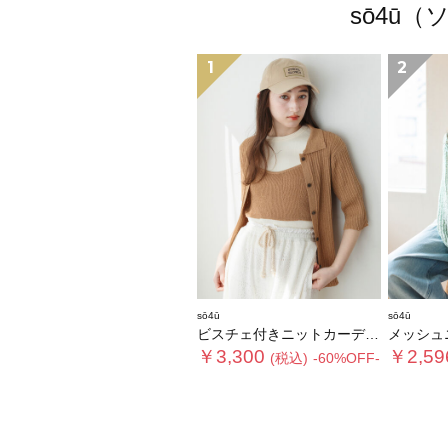
sō4ū
1
2
sō4ū
sō4ū
ビスチェ付きニットカーディガン
メッシュ
￥3,300
￥2,59
(税込)
-60%OFF-