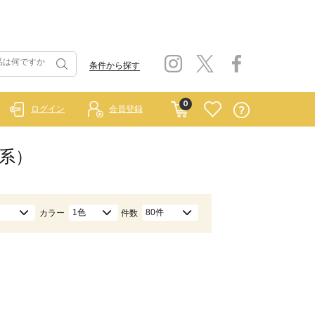
条件から探す
0
ログイン
会員登録
色系）
1色
80件
カラー
件数