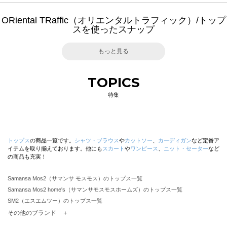
ORiental TRaffic（オリエンタルトラフィック）/トップ
スを使ったスナップ
もっと見る
TOPICS
特集
トップス
の商品一覧です。
シャツ・ブラウス
や
カットソー
、
カーディガン
など定番ア
イテムを取り揃えております。他にも
スカート
や
ワンピース
、
ニット・セーター
など
の商品も充実！
Samansa Mos2（サマンサ モスモス）のトップス一覧
Samansa Mos2 home's（サマンサモスモスホームズ）のトップス一覧
SM2（エスエムツー）のトップス一覧
TSUHARU by Samansa Mos2（ツハルバイサマンサモスモス）のトップス一覧
その他のブランド ＋
sm2rhythm（サマンサモスモス リズム）のトップス一覧