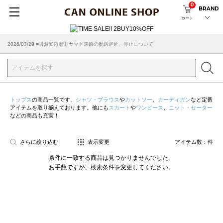
0
BRAND
カート
2026/07/29 ■【お知らせ】ヤマト運輸の配送遅延・停止について
2026/03/18 ■店舗受け取りサービスのご案内
トップス
の商品一覧です。
シャツ・ブラウス
や
カットソー
、
カーディガン
など定番
アイテムを取り揃えております。他にも
スカート
や
ワンピース
、
ニット・セーター
などの商品も充実！
さらに絞り込む
表示変更
アイテム数：
件
条件に一致する商品は見つかりませんでした。
お手数ですが、検索条件を変更してください。