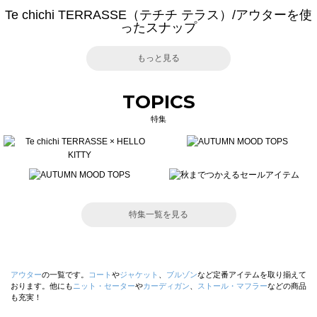
Te chichi TERRASSE（テチチ テラス）/アウターを使
ったスナップ
もっと見る
TOPICS
特集
特集一覧を見る
アウター
の一覧です。
コート
や
ジャケット
、
ブルゾン
など定番アイテムを取り揃えて
おります。他にも
ニット・セーター
や
カーディガン
、
ストール・マフラー
などの商品
も充実！