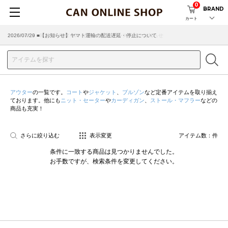
0
BRAND
カート
2026/08/04 ■8/13(木)AM2:00～サイトメンテナンス実施のお知らせ
2026/07/29 ■【お知らせ】ヤマト運輸の配送遅延・停止について
アウター
の一覧です。
コート
や
ジャケット
、
ブルゾン
など定番アイテムを取り揃え
ております。他にも
ニット・セーター
や
カーディガン
、
ストール・マフラー
などの
商品も充実！
さらに絞り込む
表示変更
アイテム数：
件
条件に一致する商品は見つかりませんでした。
お手数ですが、検索条件を変更してください。