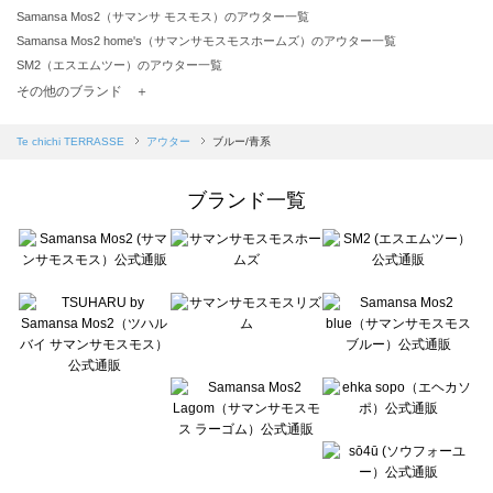
Samansa Mos2（サマンサ モスモス）のアウター一覧
Samansa Mos2 home's（サマンサモスモスホームズ）のアウター一覧
SM2（エスエムツー）のアウター一覧
TSUHARU by Samansa Mos2（ツハルバイサマンサモスモス）のアウター一覧
その他のブランド ＋
sm2rhythm（サマンサモスモス リズム）のアウター一覧
Samansa Mos2 blue（サマンサモスモス ブルー）のアウター一覧
Te chichi TERRASSE
アウター
ブルー/青系
Samansa Mos2 Lagom（サマンサモスモス ラーゴム）のアウター一覧
ehka sopo（エヘカソポ）のアウター一覧
ブランド一覧
sō4ū（ソウフォーユー）のアウター一覧
Te chichi（テチチ）のアウター一覧
Te chichi CLASSIC（テチチ クラシック）のアウター一覧
Te chichi TERRASSE（テチチ テラス）のアウター一覧
Lugnoncure（ルノンキュール）のアウター一覧
BETTY'S BLUE（べティーズブルー）のアウター一覧
Wpc.（ワールドパーティー）のアウター一覧