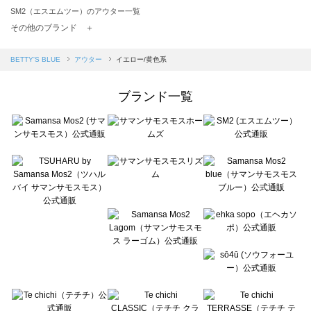
SM2（エスエムツー）のアウター一覧
TSUHARU by Samansa Mos2（ツハルバイサマンサモスモス）のアウター一覧
その他のブランド ＋
sm2rhythm（サマンサモスモス リズム）のアウター一覧
Samansa Mos2 blue（サマンサモスモス ブルー）のアウター一覧
BETTY'S BLUE
アウター
イエロー/黄色系
Samansa Mos2 Lagom（サマンサモスモス ラーゴム）のアウター一覧
ehka sopo（エヘカソポ）のアウター一覧
ブランド一覧
sō4ū（ソウフォーユー）のアウター一覧
Te chichi（テチチ）のアウター一覧
Te chichi CLASSIC（テチチ クラシック）のアウター一覧
Te chichi TERRASSE（テチチ テラス）のアウター一覧
Lugnoncure（ルノンキュール）のアウター一覧
BETTY'S BLUE（べティーズブルー）のアウター一覧
Wpc.（ワールドパーティー）のアウター一覧