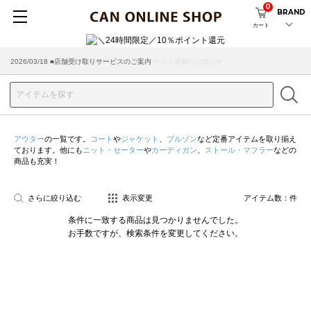
0
BRAND
カート
2026/08/04 ■8/13(木)AM2:00～サイトメンテナンス実施のお知らせ
2026/03/18 ■店舗受け取りサービスのご案内
アウター
の一覧です。
コート
や
ジャケット
、
ブルゾン
など定番アイテムを取り揃え
ております。他にも
ニット・セーター
や
カーディガン
、
ストール・マフラー
などの
商品も充実！
さらに絞り込む
表示変更
アイテム数：
件
条件に一致する商品は見つかりませんでした。
お手数ですが、検索条件を変更してください。