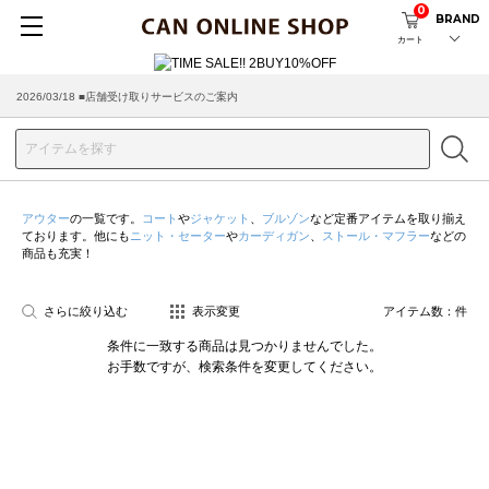
0
BRAND
カート
2026/03/18 ■店舗受け取りサービスのご案内
アウター
の一覧です。
コート
や
ジャケット
、
ブルゾン
など定番アイテムを取り揃え
ております。他にも
ニット・セーター
や
カーディガン
、
ストール・マフラー
などの
商品も充実！
さらに絞り込む
表示変更
アイテム数：
件
条件に一致する商品は見つかりませんでした。
お手数ですが、検索条件を変更してください。