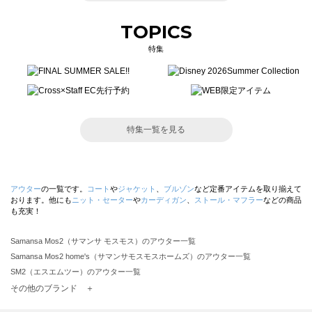
TOPICS
特集
特集一覧を見る
アウター
の一覧です。
コート
や
ジャケット
、
ブルゾン
など定番アイテムを取り揃えて
おります。他にも
ニット・セーター
や
カーディガン
、
ストール・マフラー
などの商品
も充実！
Samansa Mos2（サマンサ モスモス）のアウター一覧
Samansa Mos2 home's（サマンサモスモスホームズ）のアウター一覧
SM2（エスエムツー）のアウター一覧
TSUHARU by Samansa Mos2（ツハルバイサマンサモスモス）のアウター一覧
その他のブランド ＋
sm2rhythm（サマンサモスモス リズム）のアウター一覧