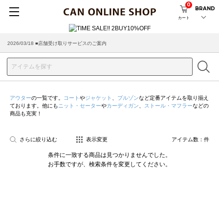
0
BRAND
カート
2026/03/18 ■店舗受け取りサービスのご案内
アウター
の一覧です。
コート
や
ジャケット
、
ブルゾン
など定番アイテムを取り揃え
ております。他にも
ニット・セーター
や
カーディガン
、
ストール・マフラー
などの
商品も充実！
さらに絞り込む
表示変更
アイテム数：
件
条件に一致する商品は見つかりませんでした。
お手数ですが、検索条件を変更してください。