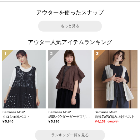
アウターを使ったスナップ
もっと見る
アウター人気アイテムランキング
1
2
3
Samansa Mos2
Samansa Mos2
Samansa Mos2
クロシェ風ベスト
綿麻パウダーガーゼフリルベスト
前後2WAY編み上げベスト
￥5,940
￥5,390
￥4,158
-30%OFF-
ランキング一覧を見る