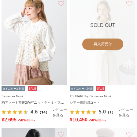
お気に入り
SOLD OUT
再入荷受付
タイムセール対象
SALE
タイムセール対象
SALE
Samansa Mos2
TSUHARU by Samansa Mos2
柄アソート前後2WAYニットキャミビスチェ
シアー総刺繍コート
レビュー
レビュー
4.6
5.0
（14）
（1）
を見る
を見る
¥2,695
¥10,450
-50%OFF-
-50%OFF-
お気に入り