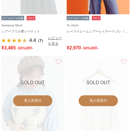
タイムセール対象
SALE
タイムセール対象
SALE
Samansa Mos2
Te chichi
シアーフリル襟ジャケット
レースイレヘムシアーレイヤードジレ《2026 SUMMER LOOK item》
レビュー
4.4
（7）
を見る
¥3,465
¥2,970
-50%OFF-
-50%OFF-
お気に入り
SOLD OUT
SOLD OUT
再入荷受付
再入荷受付