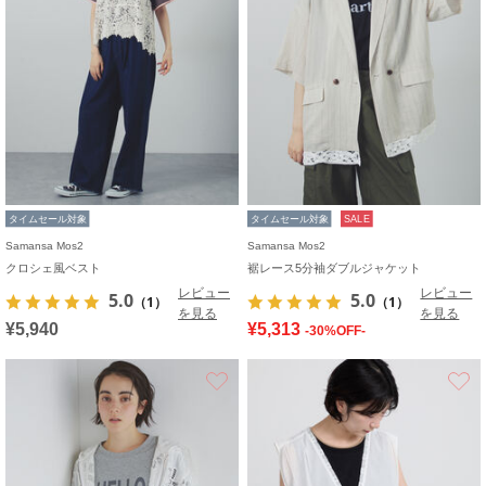
タイムセール対象
タイムセール対象
SALE
Samansa Mos2
Samansa Mos2
クロシェ風ベスト
裾レース5分袖ダブルジャケット
レビュー
レビュー
5.0
5.0
（1）
（1）
を見る
を見る
¥5,940
¥5,313
-30%OFF-
お気に入り