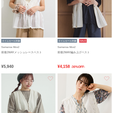
タイムセール対象
タイムセール対象
SALE
Samansa Mos2
Samansa Mos2
前後2WAYメッシュレースベスト
前後2WAY編み上げベスト
¥5,940
¥4,158
-30%OFF-
お気に入り