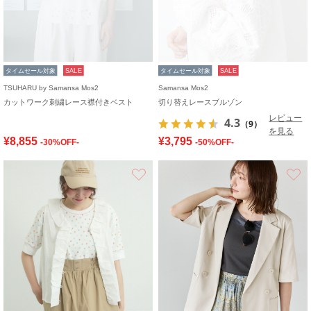
タイムセール対象
SALE
タイムセール対象
SALE
TSUHARU by Samansa Mos2
Samansa Mos2
カットワーク刺繍レース襟付きベスト
切り替えレースブルゾン
レビュー
4.3
（9）
を見る
¥8,855
¥3,795
-30%OFF-
-50%OFF-
お気に入り