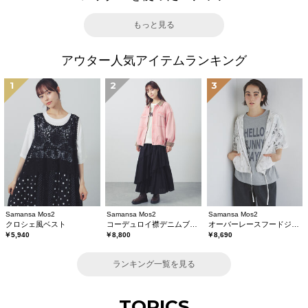
もっと見る
アウター人気アイテムランキング
1
2
3
Samansa Mos2
Samansa Mos2
Samansa Mos2
クロシェ風ベスト
コーデュロイ襟デニムブルゾン
オーバーレースフードジャケット
￥5,940
￥8,800
￥8,690
ランキング一覧を見る
TOPICS