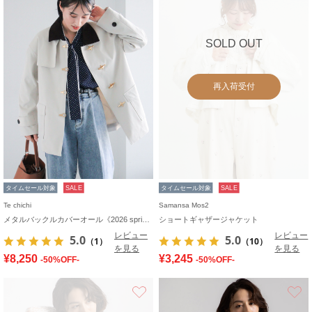
SOLD OUT
再入荷受付
タイムセール対象
SALE
タイムセール対象
SALE
Te chichi
Samansa Mos2
メタルバックルカバーオール《2026 spring catalog item》
ショートギャザージャケット
レビュー
レビュー
5.0
5.0
（1）
（10）
を見る
を見る
¥8,250
¥3,245
-50%OFF-
-50%OFF-
お気に入り