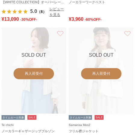
【WHITE COLLECTION】オーバーレースフード付きボレロ
ノーカラーワークベスト
レビュー
5.0
（8）
を見る
¥13,090
¥3,960
-30%OFF-
-60%OFF-
お気に入り
SOLD OUT
SOLD OUT
再入荷受付
再入荷受付
タイムセール対象
SALE
タイムセール対象
SALE
Te chichi
Samansa Mos2
ノーカラーギャザージップブルゾン
フリル襟ジャケット