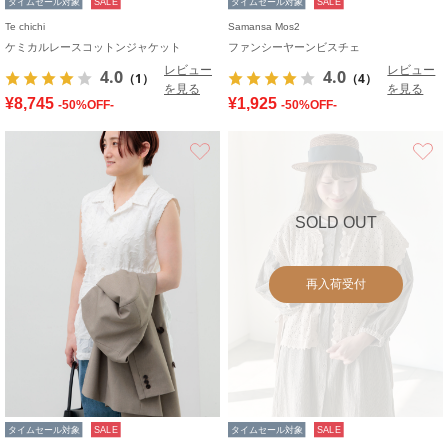
タイムセール対象
SALE
タイムセール対象
SALE
Te chichi
Samansa Mos2
ケミカルレースコットンジャケット
ファンシーヤーンビスチェ
レビュー
レビュー
4.0
4.0
（1）
（4）
を見る
を見る
¥8,745
¥1,925
-50%OFF-
-50%OFF-
お気に入り
SOLD OUT
再入荷受付
タイムセール対象
SALE
タイムセール対象
SALE