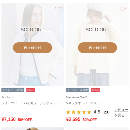
お気に入り
SOLD OUT
SOLD OUT
再入荷受付
再入荷受付
タイムセール対象
SALE
タイムセール対象
SALE
Te chichi
Samansa Mos2
ライトツイードバイカラージャケット《2026 spring catalog item》
Vネックオーバーベスト
レビュー
4.9
（23）
を見る
¥7,150
¥2,695
-50%OFF-
-50%OFF-