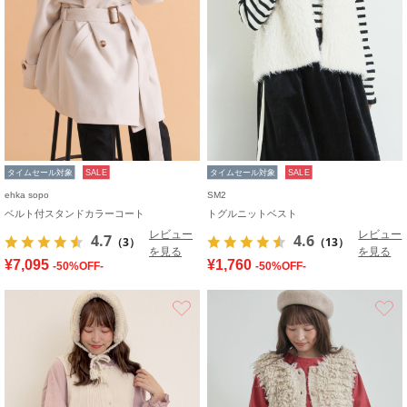
タイムセール対象
SALE
タイムセール対象
SALE
ehka sopo
SM2
ベルト付スタンドカラーコート
トグルニットベスト
レビュー
レビュー
4.7
4.6
（3）
（13）
を見る
を見る
¥7,095
¥1,760
-50%OFF-
-50%OFF-
お気に入り