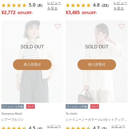
レビュー
レビュー
5.0
4.8
（8）
（23）
を見る
を見る
¥2,772
¥3,465
-60%OFF-
-50%OFF-
お気に入り
SOLD OUT
SOLD OUT
再入荷受付
再入荷受付
タイムセール対象
SALE
タイムセール対象
SALE
Samansa Mos2
Te chichi
シアーブルゾン
シャイニーノーカラージレ(セットアップ可)
レビュー
レビュー
4.5
4.7
（4）
（3）