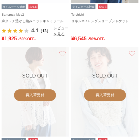
タイムセール対象
SALE
タイムセール対象
SALE
Samansa Mos2
Te chichi
麻タッチ透かし編みニットキャミソール
リネンMIXロングスリーブジャケット
レビュー
4.1
（13）
を見る
¥1,925
¥6,545
-50%OFF-
-50%OFF-
お気に入り
SOLD OUT
SOLD OUT
再入荷受付
再入荷受付