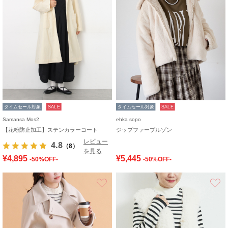
タイムセール対象
SALE
タイムセール対象
SALE
Samansa Mos2
ehka sopo
【花粉防止加工】ステンカラーコート
ジップファーブルゾン
レビュー
4.8
（8）
を見る
¥4,895
¥5,445
-50%OFF-
-50%OFF-
お気に入り