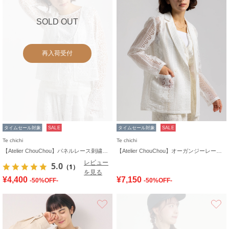
SOLD OUT
再入荷受付
タイムセール対象
SALE
タイムセール対象
SALE
Te chichi
Te chichi
【Atelier ChouChou】パネルレース刺繍前後2WAYジレ(セットアップ可)
【Atelier ChouChou】オーガンジーレースダブルジャケット
レビュー
5.0
（1）
を見る
¥4,400
¥7,150
-50%OFF-
-50%OFF-
お気に入り