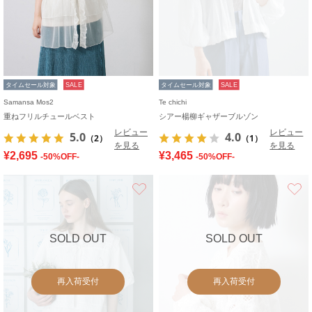
タイムセール対象
SALE
タイムセール対象
SALE
Samansa Mos2
Te chichi
重ねフリルチュールベスト
シアー楊柳ギャザーブルゾン
レビュー
レビュー
5.0
4.0
（2）
（1）
を見る
を見る
¥2,695
¥3,465
-50%OFF-
-50%OFF-
お気に入り
SOLD OUT
SOLD OUT
再入荷受付
再入荷受付