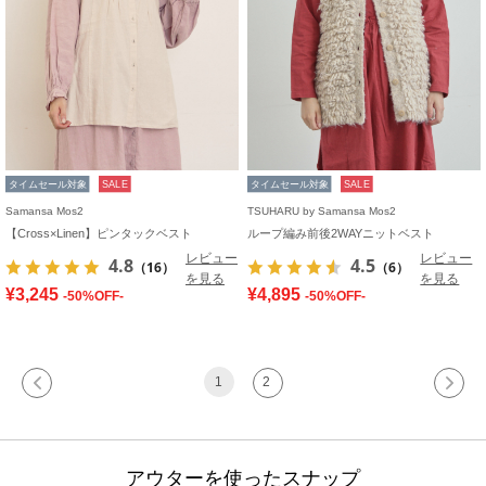
タイムセール対象
SALE
タイムセール対象
SALE
Samansa Mos2
TSUHARU by Samansa Mos2
【Cross×Linen】ピンタックベスト
ループ編み前後2WAYニットベスト
レビュー
レビュー
4.8
4.5
（16）
（6）
を見る
を見る
¥3,245
¥4,895
-50%OFF-
-50%OFF-
1
2
アウターを使ったスナップ