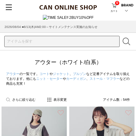
0
BRAND
カート
2026/07/29 ■【お知らせ】ヤマト運輸の配送遅延・停止について
アウター（ホワイト/白系）
アウター
の一覧です。
コート
や
ジャケット
、
ブルゾン
など定番アイテムを取り揃え
ております。他にも
ニット・セーター
や
カーディガン
、
ストール・マフラー
などの
商品も充実！
さらに絞り込む
表示変更
アイテム数：
54
件
お気に入り