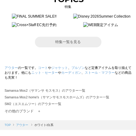
特集
特集一覧を見る
アウター
の一覧です。
コート
や
ジャケット
、
ブルゾン
など定番アイテムを取り揃えて
おります。他にも
ニット・セーター
や
カーディガン
、
ストール・マフラー
などの商品
も充実！
Samansa Mos2（サマンサ モスモス）のアウター一覧
Samansa Mos2 home's（サマンサモスモスホームズ）のアウター一覧
SM2（エスエムツー）のアウター一覧
TSUHARU by Samansa Mos2（ツハルバイサマンサモスモス）のアウター一覧
その他のブランド ＋
sm2rhythm（サマンサモスモス リズム）のアウター一覧
Samansa Mos2 blue（サマンサモスモス ブルー）のアウター一覧
TOP
アウター
ホワイト/白系
Samansa Mos2 Lagom（サマンサモスモス ラーゴム）のアウター一覧