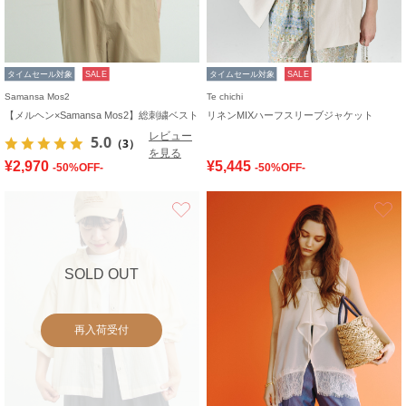
タイムセール対象
SALE
タイムセール対象
SALE
Samansa Mos2
Te chichi
【メルヘン×Samansa Mos2】総刺繍ベスト
リネンMIXハーフスリーブジャケット
レビュー
5.0
（3）
を見る
¥2,970
¥5,445
-50%OFF-
-50%OFF-
お気に入り
SOLD OUT
再入荷受付