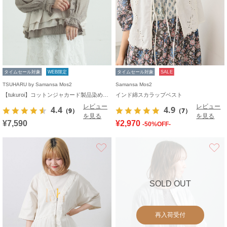
タイムセール対象
WEB限定
タイムセール対象
SALE
TSUHARU by Samansa Mos2
Samansa Mos2
【tukuroi】コットンジャカード製品染めベスト《WEB限定》
インド綿スカラップベスト
レビュー
レビュー
4.4
4.9
（9）
（7）
を見る
を見る
¥7,590
¥2,970
-50%OFF-
お気に入り
SOLD OUT
再入荷受付