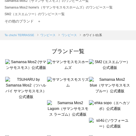
Samansa Mos2（サマンサ モスモス）のワンピース一覧
Samansa Mos2 home's（サマンサモスモスホームズ）のワンピース一覧
SM2（エスエムツー）のワンピース一覧
TSUHARU by Samansa Mos2（ツハルバイサマンサモスモス）のワンピース一覧
その他のブランド ＋
sm2rhythm（サマンサモスモス リズム）のワンピース一覧
Samansa Mos2 blue（サマンサモスモス ブルー）のワンピース一覧
Te chichi TERRASSE
ワンピース
ワンピース
ホワイト/白系
Samansa Mos2 Lagom（サマンサモスモス ラーゴム）のワンピース一覧
ehka sopo（エヘカソポ）のワンピース一覧
ブランド一覧
sō4ū（ソウフォーユー）のワンピース一覧
Te chichi（テチチ）のワンピース一覧
Te chichi CLASSIC（テチチ クラシック）のワンピース一覧
Te chichi TERRASSE（テチチ テラス）のワンピース一覧
Lugnoncure（ルノンキュール）のワンピース一覧
BETTY'S BLUE（べティーズブルー）のワンピース一覧
Wpc.（ワールドパーティー）のワンピース一覧