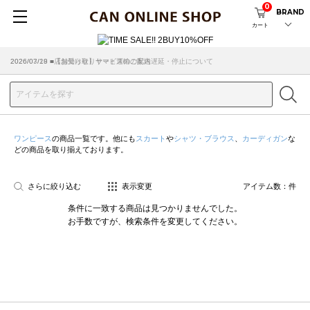
0
BRAND
カート
2026/07/29 ■【お知らせ】ヤマト運輸の配送遅延・停止について
2026/03/18 ■店舗受け取りサービスのご案内
ワンピース
の商品一覧です。他にも
スカート
や
シャツ・ブラウス
、
カーディガン
な
どの商品を取り揃えております。
さらに絞り込む
表示変更
アイテム数：
件
条件に一致する商品は見つかりませんでした。
お手数ですが、検索条件を変更してください。