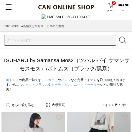
0
BRAND
カート
2026/03/18 ■店舗受け取りサービスのご案内
TSUHARU by Samansa Mos2（ツハル バイ サマンサ
モスモス）/ボトムス（ブラック/黒系）
ボトムス
の商品一覧です。
スカート
や
パンツ
など定番アイテムを取り揃えておりま
す。他にも
シャツ・ブラウス
や
カーディガン
、
ニット・セーター
などの商品も充
実！
さらに絞り込む
表示変更
アイテム数：
7
件
お気に入り