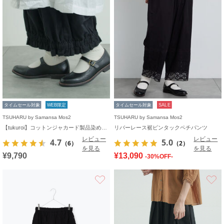
タイムセール対象
WEB限定
タイムセール対象
SALE
TSUHARU by Samansa Mos2
TSUHARU by Samansa Mos2
【tukuroi】コットンジャカード製品染め裾フリルパンツ《WEB限定》
リバーレース裾ピンタックペチパンツ
レビュー
レビュー
4.7
5.0
（6）
（2）
を見る
を見る
¥9,790
¥13,090
-30%OFF-
お気に入り