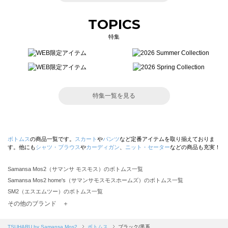
TOPICS
特集
特集一覧を見る
ボトムス
の商品一覧です。
スカート
や
パンツ
など定番アイテムを取り揃えておりま
す。他にも
シャツ・ブラウス
や
カーディガン
、
ニット・セーター
などの商品も充実！
Samansa Mos2（サマンサ モスモス）のボトムス一覧
Samansa Mos2 home's（サマンサモスモスホームズ）のボトムス一覧
SM2（エスエムツー）のボトムス一覧
TSUHARU by Samansa Mos2（ツハルバイサマンサモスモス）のボトムス一覧
その他のブランド ＋
sm2rhythm（サマンサモスモス リズム）のボトムス一覧
Samansa Mos2 blue（サマンサモスモス ブルー）のボトムス一覧
TSUHARU by Samansa Mos2
ボトムス
ブラック/黒系