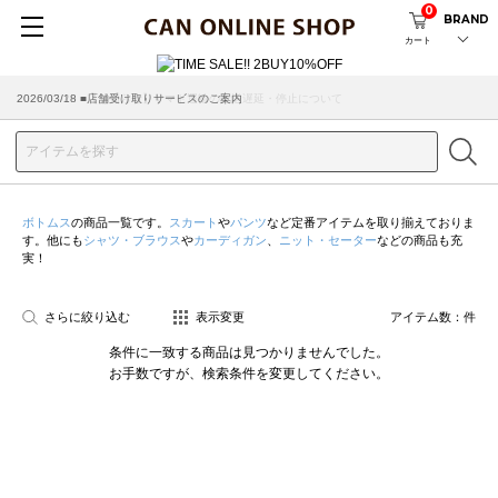
0
BRAND
カート
2026/07/29 ■【お知らせ】ヤマト運輸の配送遅延・停止について
2026/03/18 ■店舗受け取りサービスのご案内
ボトムス
の商品一覧です。
スカート
や
パンツ
など定番アイテムを取り揃えておりま
す。他にも
シャツ・ブラウス
や
カーディガン
、
ニット・セーター
などの商品も充
実！
さらに絞り込む
表示変更
アイテム数：
件
条件に一致する商品は見つかりませんでした。
お手数ですが、検索条件を変更してください。