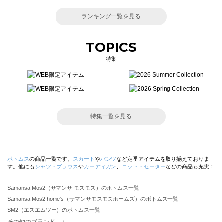
ランキング一覧を見る
TOPICS
特集
特集一覧を見る
ボトムス
の商品一覧です。
スカート
や
パンツ
など定番アイテムを取り揃えておりま
す。他にも
シャツ・ブラウス
や
カーディガン
、
ニット・セーター
などの商品も充実！
Samansa Mos2（サマンサ モスモス）のボトムス一覧
Samansa Mos2 home's（サマンサモスモスホームズ）のボトムス一覧
SM2（エスエムツー）のボトムス一覧
TSUHARU by Samansa Mos2（ツハルバイサマンサモスモス）のボトムス一覧
その他のブランド ＋