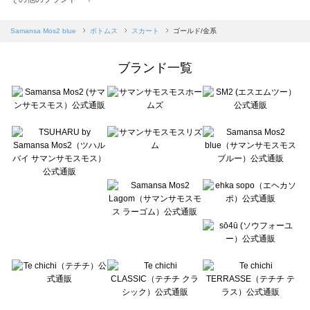
sm2rhythm（サマンサモスモス リズム）のスカート一覧
Samansa Mos2 blue（サマンサモスモス ブルー）のスカート一覧
Samansa Mos2 blue
ボトムス
スカート
ゴールド/金系
Samansa Mos2 Lagom（サマンサモスモス ラーゴム）のスカート一覧
ehka sopo（エヘカソポ）のスカート一覧
ブランド一覧
sō4ū（ソウフォーユー）のスカート一覧
Te chichi（テチチ）のスカート一覧
Te chichi CLASSIC（テチチ クラシック）のスカート一覧
Te chichi TERRASSE（テチチ テラス）のスカート一覧
Lugnoncure（ルノンキュール）のスカート一覧
BETTY'S BLUE（べティーズブルー）のスカート一覧
Wpc.（ワールドパーティー）のスカート一覧