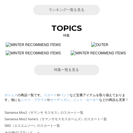
ランキング一覧を見る
TOPICS
特集
特集一覧を見る
ボトムス
の商品一覧です。
スカート
や
パンツ
など定番アイテムを取り揃えておりま
す。他にも
シャツ・ブラウス
や
カーディガン
、
ニット・セーター
などの商品も充実！
Samansa Mos2（サマンサ モスモス）のスカート一覧
Samansa Mos2 home's（サマンサモスモスホームズ）のスカート一覧
SM2（エスエムツー）のスカート一覧
TSUHARU by Samansa Mos2（ツハルバイサマンサモスモス）のスカート一覧
その他のブランド ＋