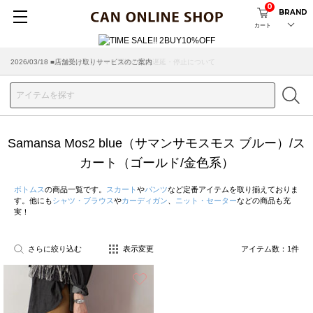
0
BRAND
カート
2026/07/29 ■【お知らせ】ヤマト運輸の配送遅延・停止について
2026/03/18 ■店舗受け取りサービスのご案内
Samansa Mos2 blue（サマンサモスモス ブルー）/ス
カート（ゴールド/金色系）
ボトムス
の商品一覧です。
スカート
や
パンツ
など定番アイテムを取り揃えておりま
す。他にも
シャツ・ブラウス
や
カーディガン
、
ニット・セーター
などの商品も充
実！
さらに絞り込む
表示変更
アイテム数：
1
件
お気に入り