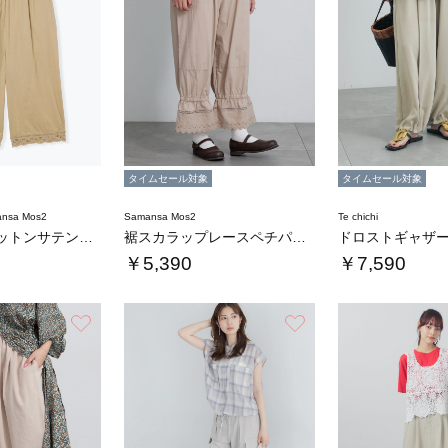
タイムセール対象
タイムセール対象
nsa Mos2
Samansa Mos2
Te chichi
【tukuroi】コットンサテンバテンレース…
裾スカラップレースペチパンツ
￥5,390
￥7,590
お気に入り
お気に入り