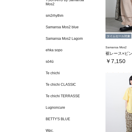
TSUHARU by Samansa
Mos2
sm2rhythm
Samansa Mos2 blue
タイムセール対象
Samansa Mos2 Lagom
Samansa Mos2
ehka sopo
￥7,150
sō4ū
Te chichi
Te chichi CLASSIC
Te chichi TERRASSE
Lugnoncure
BETTY'S BLUE
Wpc.