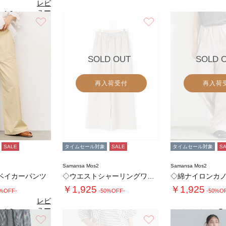
レビ
ュー
4.0
（1）
を見
お気に入り
お気に入り
る
SOLD OUT
SOLD 
再入荷受付
再入荷
SALE
タイムセール対象
SALE
タイムセール対象
S
Samansa Mos2
Samansa Mos2
ベイカーパンツ
◇ウエストシャーリングワイドパンツ
￥1,925
￥1,925
9%OFF-
-50%OFF-
-50%O
レビ
ュー
4.0
5.
（4）
を見
お気に入り
お気に入り
る