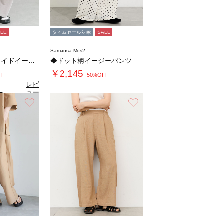
ALE
タイムセール対象
SALE
Samansa Mos2
◇【接触冷感】ワイドイージーパンツ
◆ドット柄イージーパンツ
￥2,145
FF-
-50%OFF-
レビ
ュー
5
（2）
を見
お気に入り
お気に入り
る