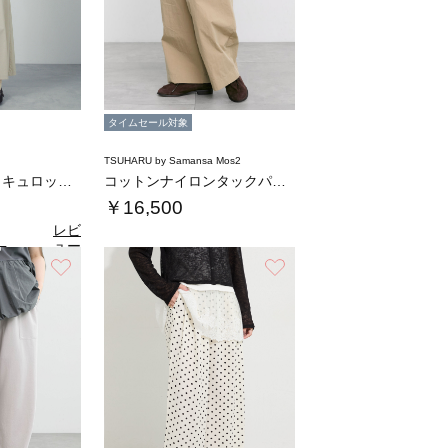
タイムセール対象
TSUHARU by Samansa Mos2
ストレッチタックキュロットパンツ
コットンナイロンタックパンツ
￥16,500
レビ
ュー
7
（3）
を見
お気に入り
お気に入り
る