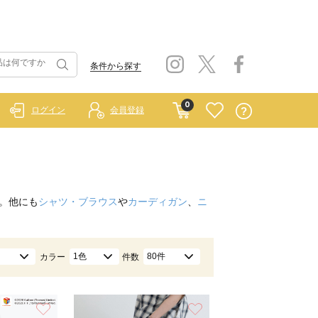
条件から探す
0
ログイン
会員登録
。他にも
シャツ・ブラウス
や
カーディガン
、
ニ
1色
80件
カラー
件数
お気に入り
お気に入り