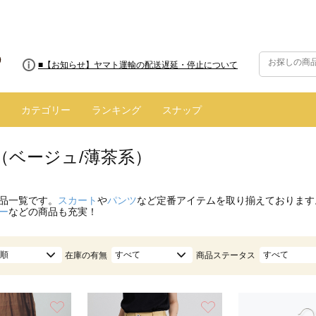
■8/13(木)AM2:00～サイトメンテナンス実施のお知らせ
カテゴリー
ランキング
スナップ
（ベージュ/薄茶系）
品一覧です。
スカート
や
パンツ
など定番アイテムを取り揃えております
ー
などの商品も充実！
順
すべて
すべて
在庫の有無
商品ステータス
お気に入り
お気に入り