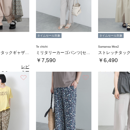
タイムセール対象
タイムセール対象
Te chichi
Samansa Mos2
裾レース×ピンタックギャザーパンツ《限定カラ…
ミリタリーカーゴパンツ(セットアップ可)
￥7,590
￥6,490
レビ
ュー
5.0
4.
（1）
を見
お気に入り
お気に入り
る