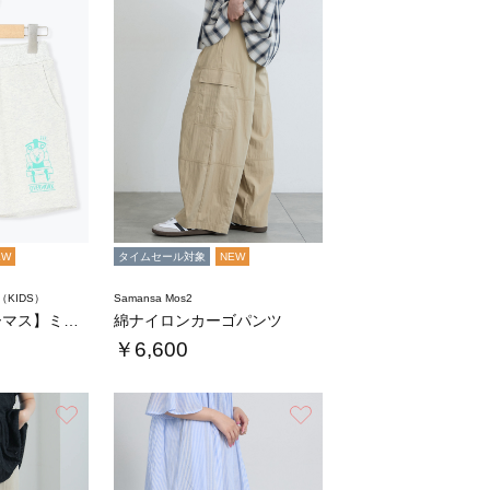
EW
タイムセール対象
NEW
m（KIDS）
Samansa Mos2
【きかんしゃトーマス】ミニ裏毛ハーフパンツ
綿ナイロンカーゴパンツ
￥6,600
お気に入り
お気に入り