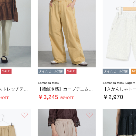
SALE
タイムセール対象
SALE
タイムセール対象
N
Samansa Mos2
Samansa Mos2 Lago
【接触冷感】ストレッチテーパードパンツ
【接触冷感】カーブデニムパンツ
￥3,245
￥2,970
0%OFF-
-50%OFF-
お気に入り
お気に入り