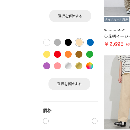
選択を解除する
タイムセール対象
Samansa Mos2
◇花柄イージ
￥2,695
-5
選択を解除する
価格