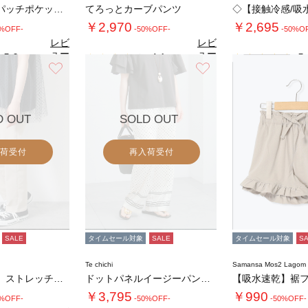
ドライツイルパッチポケットイージーパンツ
てろっとカーブパンツ
￥2,970
￥2,695
0%OFF-
-50%OFF-
-50%O
レビ
レビ
ュー
ュー
5.0
4.1
5.
（1）
（9）
を見
を見
お気に入り
お気に入り
る
る
D OUT
SOLD OUT
荷受付
再入荷受付
SALE
タイムセール対象
SALE
タイムセール対象
S
Te chichi
Samansa Mos2 Lago
◇【接触冷感】ストレッチパンツ
ドットパネルイージーパンツ(セットアップ可)…
￥3,795
￥990
0%OFF-
-50%OFF-
-50%OFF-