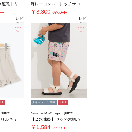
◇【接触冷感/吸水速乾】リネンタッチイージー…
麻レーヨンストレッチサロペット
￥3,300
FF-
-62%OFF-
レビ
レビ
ュー
ュー
0
5.0
（1）
（1）
を見
を見
お気に入り
お気に入り
る
る
ALE
タイムセール対象
SALE
m（KIDS）
Samansa Mos2 Lagom（KIDS）
【吸水速乾】裾フリルキュロット
【吸水速乾】ヤシの木柄ハーフパンツ
￥1,584
-20%OFF-