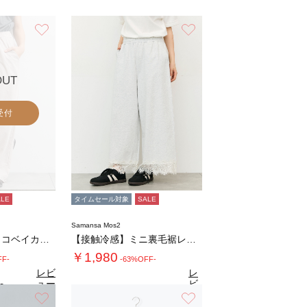
お気に入り
お気に入り
OUT
受付
ALE
タイムセール対象
SALE
Samansa Mos2
◇綿ナイロンカノコベイカーワイドパンツ
【接触冷感】ミニ裏毛裾レースカットパンツ
￥1,980
FF-
-63%OFF-
レビ
レ
ュー
ビ
0
（2）
を見
ュ
お気に入り
お気に入り
4.5
る
（13）
ー