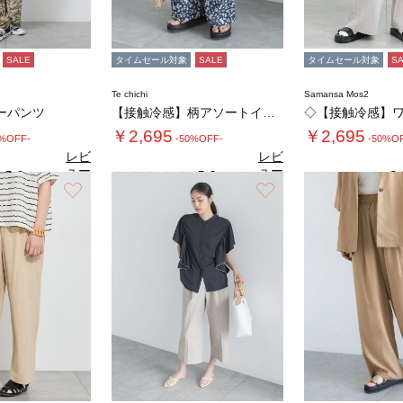
SALE
タイムセール対象
SALE
タイムセール対象
S
Te chichi
Samansa Mos2
ーパンツ
【接触冷感】柄アソートイージーパンツ
￥2,695
￥2,695
0%OFF-
-50%OFF-
-50%O
レビ
レビ
ュー
ュー
5.0
5.0
3.
（1）
（2）
を見
を見
お気に入り
お気に入り
る
る