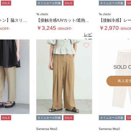
SALE
タイムセール対象
SALE
タイムセール対象
S
Te chichi
Te chichi
【クールコットン】脇スリットストレートパンツ…
【接触冷感/UVカット/遮熱】ワイドクロップ…
￥3,245
￥2,970
0%OFF-
-50%OFF-
-50%O
レビ
ュー
3.0
4.
（1）
を見
お気に入り
お気に入り
る
SOLD 
再入荷
SALE
タイムセール対象
SALE
タイムセール対象
S
Samansa Mos2
Samansa Mos2