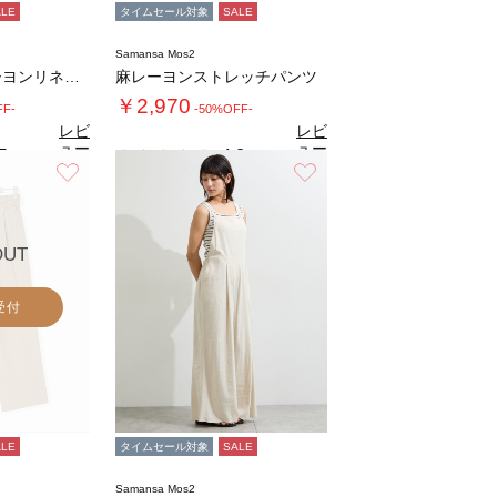
ALE
タイムセール対象
SALE
Samansa Mos2
【接触冷感】レーヨンリネンパンツ(セットアッ…
麻レーヨンストレッチパンツ
￥2,970
FF-
-50%OFF-
レビ
レビ
ュー
ュー
5
4.8
（2）
（4）
を見
を見
お気に入り
お気に入り
る
る
OUT
受付
ALE
タイムセール対象
SALE
Samansa Mos2