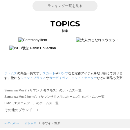
ランキング一覧を見る
TOPICS
特集
ボトムス
の商品一覧です。
スカート
や
パンツ
など定番アイテムを取り揃えておりま
す。他にも
シャツ・ブラウス
や
カーディガン
、
ニット・セーター
などの商品も充実！
Samansa Mos2（サマンサ モスモス）のボトムス一覧
Samansa Mos2 home's（サマンサモスモスホームズ）のボトムス一覧
SM2（エスエムツー）のボトムス一覧
TSUHARU by Samansa Mos2（ツハルバイサマンサモスモス）のボトムス一覧
その他のブランド ＋
sm2rhythm（サマンサモスモス リズム）のボトムス一覧
Samansa Mos2 blue（サマンサモスモス ブルー）のボトムス一覧
sm2rhythm
ボトムス
ホワイト/白系
Samansa Mos2 Lagom（サマンサモスモス ラーゴム）のボトムス一覧