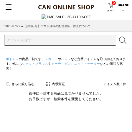
0
BRAND
カート
2026/07/29 ■【お知らせ】ヤマト運輸の配送遅延・停止について
2026/03/18 ■店舗受け取りサービスのご案内
ボトムス
の商品一覧です。
スカート
や
パンツ
など定番アイテムを取り揃えておりま
す。他にも
シャツ・ブラウス
や
カーディガン
、
ニット・セーター
などの商品も充
実！
さらに絞り込む
表示変更
アイテム数：
件
条件に一致する商品は見つかりませんでした。
お手数ですが、検索条件を変更してください。