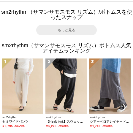
sm2rhythm（サマンサモスモス リズム）/ボトムスを使
ったスナップ
もっと見る
sm2rhythm（サマンサモスモス リズム）ボトムス人気
アイテムランキング
1
2
3
sm2rhythm
sm2rhythm
sm2rhythm
セミワイドパンツ
【Healthknit】スウェットパンツ
シアーベロアレイヤードスカート
￥3,795
￥5,225
￥1,716
-50%OFF-
-50%OFF-
-60%OFF-