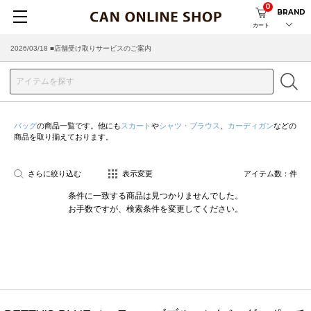
0
BRAND
カート
2026/03/18 ■店舗受け取りサービスのご案内
バッグ
の商品一覧です。他にも
スカート
や
シャツ・ブラウス
、
カーディガン
などの
商品を取り揃えております。
さらに絞り込む
表示変更
アイテム数：
件
条件に一致する商品は見つかりませんでした。
お手数ですが、検索条件を変更してください。