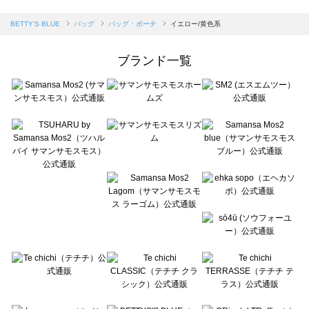
sm2rhythm（サマンサモスモス リズム）のバッグ・ポーチ一覧
Samansa Mos2 blue（サマンサモスモス ブルー）のバッグ・ポーチ一覧
BETTY'S BLUE
バッグ
バッグ・ポーチ
イエロー/黄色系
Samansa Mos2 Lagom（サマンサモスモス ラーゴム）のバッグ・ポーチ一覧
ehka sopo（エヘカソポ）のバッグ・ポーチ一覧
ブランド一覧
sō4ū（ソウフォーユー）のバッグ・ポーチ一覧
Te chichi（テチチ）のバッグ・ポーチ一覧
Te chichi CLASSIC（テチチ クラシック）のバッグ・ポーチ一覧
Te chichi TERRASSE（テチチ テラス）のバッグ・ポーチ一覧
Lugnoncure（ルノンキュール）のバッグ・ポーチ一覧
BETTY'S BLUE（べティーズブルー）のバッグ・ポーチ一覧
Wpc.（ワールドパーティー）のバッグ・ポーチ一覧