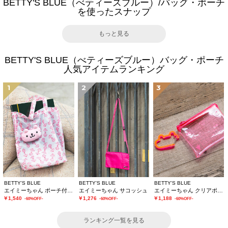
BETTY'S BLUE（べティーズブルー）/バッグ・ポーチ
を使ったスナップ
もっと見る
BETTY'S BLUE（べティーズブルー）バッグ・ポーチ
人気アイテムランキング
1
2
3
BETTY'S BLUE
BETTY'S BLUE
BETTY'S BLUE
エイミーちゃん ポーチ付きエコバッグ
エイミーちゃん サコッシュ
エイミーちゃん クリアポーチ
￥1,540
￥1,276
￥1,188
-60%OFF-
-60%OFF-
-60%OFF-
ランキング一覧を見る